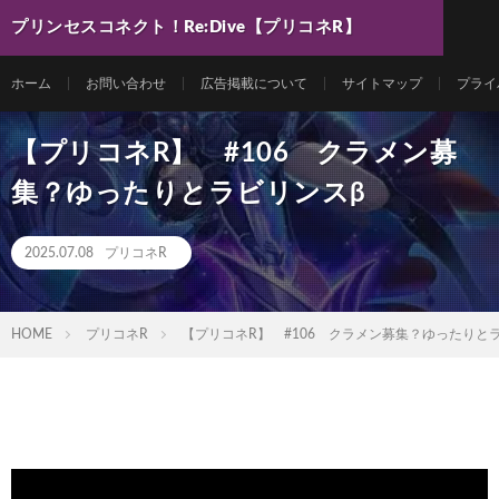
プリンセスコネクト！Re:Dive【プリコネR】
最新動画まとめ
ホーム
お問い合わせ
広告掲載について
サイトマップ
プライ
【プリコネR】 #106 クラメン募
集？ゆったりとラビリンスβ
2025.07.08
プリコネR
HOME
プリコネR
【プリコネR】 #106 クラメン募集？ゆったりと