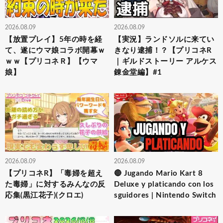
2026.08.09
2026.08.09
【放置プレイ】5年の時を経
【実況】ランドソルに来てい
て、遂にウマ娘コラボ開幕ｗ
きなり逮捕！？【プリコネR
ｗｗ【プリコネＲ】【ウマ
｜ギルドストーリー アルケス
娘】
錬金堂編】#1
2026.08.09
2026.08.09
【プリコネR】「毒婦を超え
🔴 Jugando Mario Kart 8
た毒婦」に対するみんなの反
Deluxe y platicando con los
応集(黒江花子)(クロエ)
sguidores | Nintendo Switch