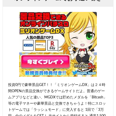
投資0円で豪華景品GET！！「ミリオンゲームDX」は２４時
間OPENの景品交換ができるゲームサイトだよ。普通のゲー
ムアプリなどと違い、MGDXでは貯めたメダルを「Bitcash」
等の電子マネーや豪華景品と交換できちゃうよ！特にスロッ
トゲームでは「ラッシュモード」に突入すると 1回で「3万
円」分のメダルをGET！ 当サイトから登録すると 通常1,500