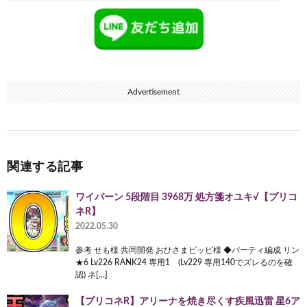
Advertisement
関連する記事
ワイバーン 5段階目 3968万 処方箋オユキ√【プリコ
ネR】
2022.05.30
参考 せも様 共同開発 おひさまピッピ様 ◆パーティ編成 リン
★6 Lv226 RANK24 専用1 (Lv229 専用140でズレるのを確
認) ネ[…]
【プリコネR】アリーナを焼き尽くす疾風迅雷 星6ア