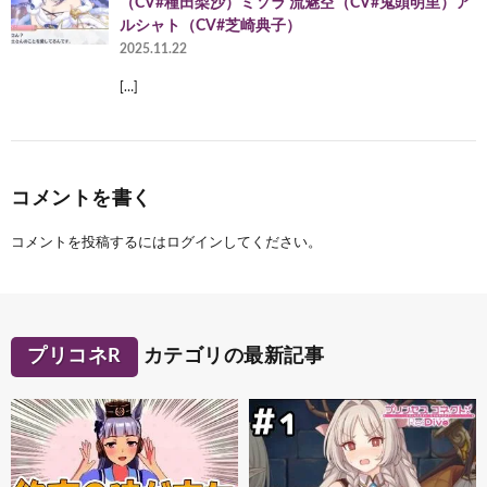
（CV#種田梨沙）ミソラ 流魅空（CV#鬼頭明里）ア
ルシャト（CV#芝崎典子）
2025.11.22
[…]
コメントを書く
コメントを投稿するには
ログイン
してください。
プリコネR
カテゴリの最新記事