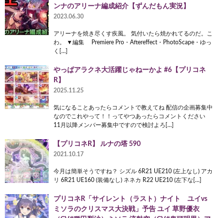
ンナのアリーナ編成紹介【ずんだもん実況】
2023.06.30
アリーナを焼き尽くす疾風。 気付いたら焼かれてるのだ。こ
わ。 ▼編集 Premiere Pro・Aftereffect・PhotoScape・ゆっ
く[…]
やっぱアラクネ大活躍じゃねーかよ #6【プリコネ
R】
2025.11.25
気になることあったらコメントで教えてね 配信の企画募集中
なのでこれやって！！ってやつあったらコメントください
11月以降メンバー募集中ですので検討よろ[…]
【プリコネR】 ルナの塔 590
2021.10.17
今月は簡単そうですね？ シズル ​6R21 UE210 (左上なし) アカ
リ 6R21 UE160 (装備なし) ネネカ R22 UE210 (左下な[…]
プリコネR「サイレント（ラスト）ナイト ユイvs
ミソラのクリスマス大決戦」予告 ユイ 草野優衣