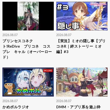
2026.08.07
2026.08.07
プリンセスコネク
【実況】ミオの隠し事【プリ
ト!ReDive プリコネ コス
コネR｜絆ストーリー ミオ
プレ キャル（オーバーロー
編】#3
ド）
2026.08.07
2026.08.07
かめポルラジオ
DMM・アプリ系を遊ぶ枠