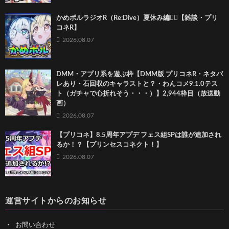
かめポルラジオR（Re:Dive）⁠夏休み編🏄‍♀️【雑談・プリ
コネR】
2026.08.07
DMM・アプリ系を遊ぶ枠【DMM版 プリコネR・ネタバ
レあり・石回収のキャラストと？・わんコメ9.1.0テス
ト（ガチャで心折れそう・・・）】2,944枠目（放送動
画）
2026.08.07
【プリコネ】8.5周年アプデ フェス組SPは誰が追加され
るか！？【プリンセスコネクト！】
2026.08.07
運営サイトからのお知らせ
お問い合わせ