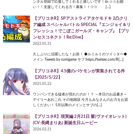
ンネル登録で応援してくれると嬉しいです！👍 ☆☆お願
い！！支援してくれる方！募集！！☆☆ […]
【プリコネR】SPアストライアタケモドキ 2凸クリ
ア編成 スペシャルバトル SPECIAL『エンジョイ＆リ
フレッシュ！でこぼこガールズ・キャンプ』【プリ
ンセスコネクト！Re:Dive】
2022.05.31
久しぶりに活躍したな！お前！ ◆ルミルミのツイッター◆
メイン Tweets by rumigame サブ https://twitter.com/R[…]
【プリコネR】4.5億のバケモンが実装されてる件
【2025/5/22】
2025.05.22
ワンパンできる猛者が現れたのか！？ ～本日のお品書き～
デイリーあれこれ その他雑談 今月もみなさんのお力をお貸
しください！ 5月以降のメインとサブの[…]
【プリコネR】現実編 2月21日 菫(ヴァイオレット)
(CV:長縄まりあ) 新誕生日ムービー
2026.02.21