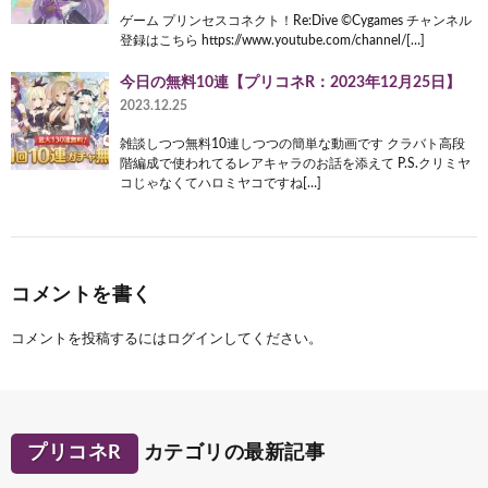
ゲーム プリンセスコネクト！Re:Dive ©Cygames チャンネル
登録はこちら https://www.youtube.com/channel/[…]
今日の無料10連【プリコネR：2023年12月25日】
2023.12.25
雑談しつつ無料10連しつつの簡単な動画です クラバト高段
階編成で使われてるレアキャラのお話を添えて P.S.クリミヤ
コじゃなくてハロミヤコですね[…]
コメントを書く
コメントを投稿するには
ログイン
してください。
プリコネR
カテゴリの最新記事