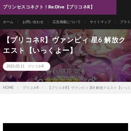
プリンセスコネクト！Re:Dive【プリコネR】
最新動画まとめ
ホーム
お問い合わせ
広告掲載について
サイトマップ
プライ
【プリコネR】ヴァンピィ 星6 解放ク
エスト【いっくよー】
2025.05.11
プリコネR
HOME
プリコネR
【プリコネR】ヴァンピィ 星6 解放クエスト【いっ