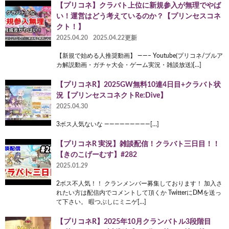
【プリコネ】クラバト上位に新規参入が無理でやば
い！運営はどう考えているのか？【プリンセスコネ
クト！】
2025.04.20
2025.04.22更新
【新規で始める人推奨動画】 ——– Youtube(プリコネ/ブルア
カ解説動画・ガチャ大会・ゲーム実況・雑談放送)[…]
【プリコネR】2025GW無料10連4日目+クラバト状
況【プリンセスコネクトRe:Dive】
2025.04.30
3ボス人気ないな —————————[…]
【プリコネR 実況】雑談配信！クラバト三日目！！
【きのこげーむす】#282
2025.01.29
2ボス不人気！！ クランメンバー募集しております！ 加入さ
れたい方は配信内でコメントして頂くか TwitterにDMを送っ
て下さい。 暇つぶしにミニゲ[…]
【プリコネR】2025年10月クランバトル3段階目