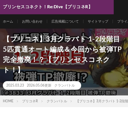
プリンセスコネクト！Re:Dive【プリコネR】
最新動画まとめ
ホーム
お問い合わせ
広告掲載について
サイトマップ
プライ
【プリコネ】3月クラバト 1-2段階目
5匹貫通オート編成＆今回から被弾TP
完全撤廃！？【プリンセスコネク
ト！】
2025.03.23
2026.05.06更新
クランバトル
HOME
プリコネR
クランバトル
【プリコネ】3月クラバト 1-2