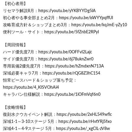
【初心者用】
リセマラ解説8月：https://youtu.be/yYKBYYDg5lA
初心者やる事全部まとめ2月：https://youtu.be/isWYYpqffUI
攻略育成方針＆ショップまとめ3月：https://youtu.be/kqJmE-yZy10
便利ツール・サイト：https://youtu.be/5fZnbE2RPyI
【周回情報】
ハード優先度7月：https://youtu.be/0OFFvI2Lajc
サイド優先度7月：https://youtu.be/6j78uknZwr0
専用装備2優先度7月：https://youtu.be/hZmdxnN713A
深域必要キャラ7月：https://youtu.be/rQG8Z3hC154
恒常ピースハード＆ショップ落ち予定：
https://youtu.be/4_KISVOhAi4
キャラバン仕様解説：https://youtu.be/1iOFmVqf6n0
【攻略情報】
復刻水クウカイベント解説：https://youtu.be/2xHL549wflc
深域1-1～3-10ステージ 5月：https://youtu.be/rHvtYRj5fxo
深域4-1～4-9ステージ 5月：https://youtu.be/_xgCIL-zV8w