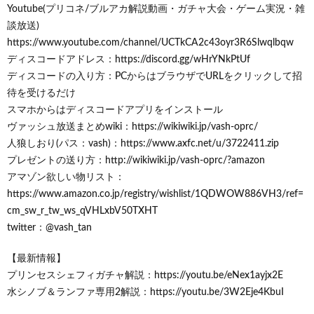
Youtube(プリコネ/ブルアカ解説動画・ガチャ大会・ゲーム実況・雑
談放送)
https://www.youtube.com/channel/UCTkCA2c43oyr3R6Slwqlbqw
ディスコードアドレス：https://discord.gg/wHrYNkPtUf
ディスコードの入り方：PCからはブラウザでURLをクリックして招
待を受けるだけ
スマホからはディスコードアプリをインストール
ヴァッシュ放送まとめwiki：https://wikiwiki.jp/vash-oprc/
人狼しおり(パス：vash)：https://www.axfc.net/u/3722411.zip
プレゼントの送り方：http://wikiwiki.jp/vash-oprc/?amazon
アマゾン欲しい物リスト：
https://www.amazon.co.jp/registry/wishlist/1QDWOW886VH3/ref=
cm_sw_r_tw_ws_qVHLxbV50TXHT
twitter：@vash_tan
【最新情報】
プリンセスシェフィガチャ解説：https://youtu.be/eNex1ayjx2E
水シノブ＆ランファ専用2解説：https://youtu.be/3W2Eje4KbuI