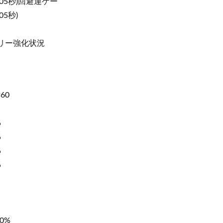
残05秒)回避運ゲー
05秒)
タリー強化状況
60
%
%
%
%
0%