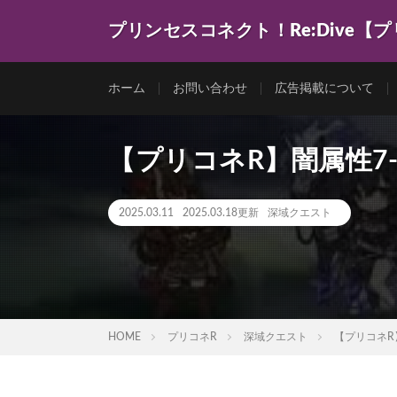
プリンセスコネクト！Re:Dive【
ゲーム動画を色々まとめてみました。
ホーム
お問い合わせ
広告掲載について
【プリコネR】闇属性7
2025.03.11
2025.03.18更新
深域クエスト
HOME
プリコネR
深域クエスト
【プリコネR