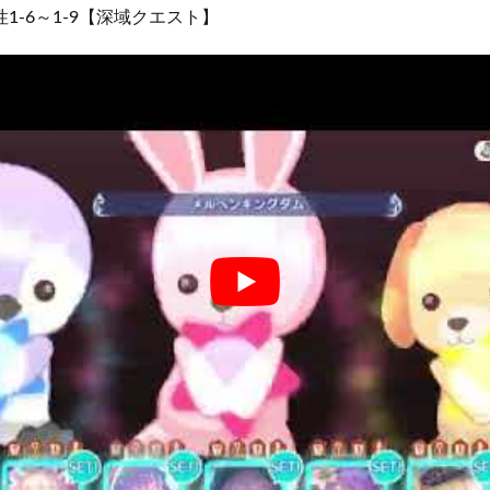
1-6～1-9【深域クエスト】