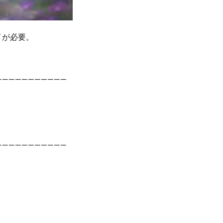
イが必要。
———————————
———————————