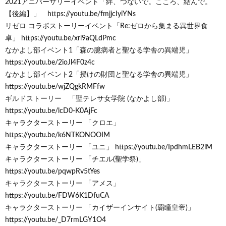
2021アニバーサリーイベント「絆、つないで。こころ、結んで。
【後編】」 https://youtu.be/fmjjcIyiYNs
リゼロ コラボストーリーイベント「Re:ゼロから集まる異世界食
卓」 https://youtu.be/xrl9aQLdPmc
なかよし部イベント1「森の臆病者と聖なる学舎の異端児」
https://youtu.be/2ioJl4F0z4c
なかよし部イベント2「授けの財団と聖なる学舎の異端児」
https://youtu.be/wjZQgkRMFfw
ギルドストーリー 「聖テレサ女学院 (なかよし部)」
https://youtu.be/lcD0-K0AjFc
キャラクターストーリー 「クロエ」
https://youtu.be/k6NTKONOOIM
キャラクターストーリー 「ユニ」 https://youtu.be/IpdhmLEB2lM
キャラクターストーリー 「チエル(聖学祭)」
https://youtu.be/pqwpRv5tYes
キャラクターストーリー 「アメス」
https://youtu.be/FDW6K1DfuCA
キャラクターストーリー 「カイザーインサイト(覇瞳皇帝)」
https://youtu.be/_D7rmLGY1O4