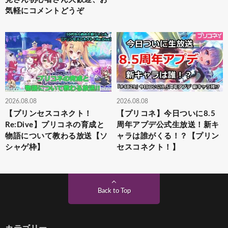
気軽にコメントどうぞ
2026.08.08
2026.08.08
【プリンセスコネクト！
【プリコネ】今日ついに8.5
Re:Dive】プリコネの育成と
周年アプデ公式生放送！新キ
物語について教わる放送【ソ
ャラは誰がくる！？【プリン
シャゲ枠】
セスコネクト！】
Back to Top