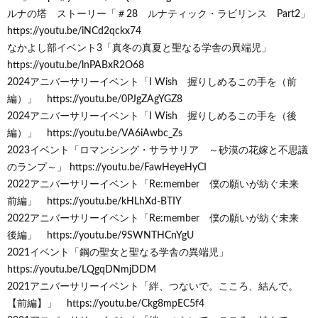
ルナの塔 ストーリー「＃28 ルナティック・ラビリンス Part2」
https://youtu.be/iNCd2qckx74
なかよし部イベント3「真冬の真夏と聖なる学舎の異端児」
https://youtu.be/lnPABxR2O68
2024アニバーサリーイベント「I Wish 握りしめるこの手を（前
編）」 https://youtu.be/0PJgZAgYGZ8
2024アニバーサリーイベント「I Wish 握りしめるこの手を（後
編）」 https://youtu.be/VA6iAwbc_Zs
2023イベント「ロマンシング・サラサリア ～砂漠の花嫁と不思議
のランプ～」 https://youtu.be/FawHeyeHyCI
2022アニバーサリーイベント「Re:member 僕の願いが紡ぐ未来
前編」 https://youtu.be/kHLhXd-BTIY
2022アニバーサリーイベント「Re:member 僕の願いが紡ぐ未来
後編」 https://youtu.be/9SWNTHCnYgU
2021イベント「鋼の聖女と聖なる学舎の異端児」
https://youtu.be/LQgqDNmjDDM
2021アニバーサリーイベント「絆、つないで。こころ、結んで。
【前編】」 https://youtu.be/Ckg8mpEC5f4