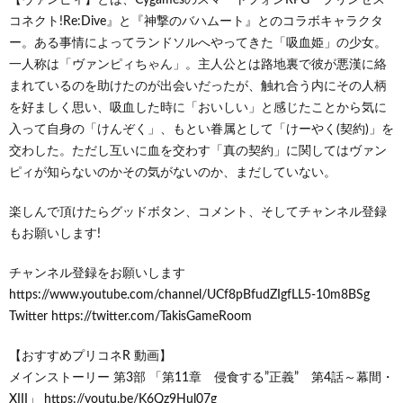
コネクト!Re:Dive』と『神撃のバハムート』とのコラボキャラクタ
ー。ある事情によってランドソルへやってきた「吸血姫」の少女。
一人称は「ヴァンピィちゃん」。主人公とは路地裏で彼が悪漢に絡
まれているのを助けたのが出会いだったが、触れ合う内にその人柄
を好ましく思い、吸血した時に「おいしい」と感じたことから気に
入って自身の「けんぞく」、もとい眷属として「けーやく(契約)」を
交わした。ただし互いに血を交わす「真の契約」に関してはヴァン
ピィが知らないのかその気がないのか、まだしていない。
楽しんで頂けたらグッドボタン、コメント、そしてチャンネル登録
もお願いします!
チャンネル登録をお願いします
https://www.youtube.com/channel/UCf8pBfudZIgfLL5-10m8BSg
Twitter https://twitter.com/TakisGameRoom
【おすすめプリコネR 動画】
メインストーリー 第3部 「第11章 侵食する”正義” 第4話～幕間・
XIII」 https://youtu.be/K6Qz9Hul07g