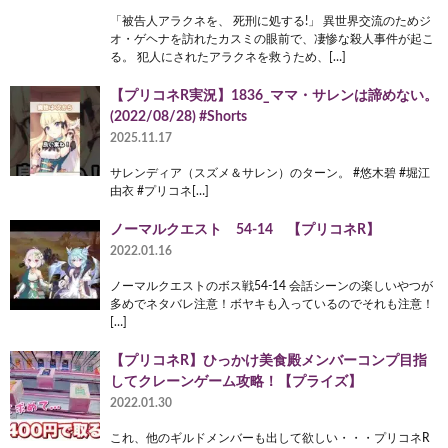
「被告人アラクネを、 死刑に処する!」 異世界交流のためジ
オ・ゲヘナを訪れたカスミの眼前で、凄惨な殺人事件が起こ
る。 犯人にされたアラクネを救うため、[…]
【プリコネR実況】1836_ママ・サレンは諦めない。
(2022/08/28) #Shorts
2025.11.17
サレンディア（スズメ＆サレン）のターン。 #悠木碧 #堀江
由衣 #プリコネ[…]
ノーマルクエスト 54-14 【プリコネR】
2022.01.16
ノーマルクエストのボス戦54-14 会話シーンの楽しいやつが
多めでネタバレ注意！ボヤキも入っているのでそれも注意！
[…]
【プリコネR】ひっかけ美食殿メンバーコンプ目指
してクレーンゲーム攻略！【プライズ】
2022.01.30
これ、他のギルドメンバーも出して欲しい・・・プリコネR