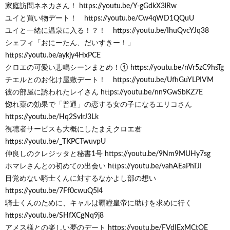
家庭訪問ネネカさん！ https://youtu.be/Y-gGdkX3lRw
ユイと買い物デート！ https://youtu.be/Cw4qWD1QQuU
ユイと一緒に温泉に入る！？！ https://youtu.be/IhuQvcYJq38
シェフィ「おにーたん、だいすきー！」
https://youtu.be/aykjy4HxPCE
クロエの可愛い悲鳴シーンまとめ！① https://youtu.be/nVr5zC9hsTg
チエルとのお化け屋敷デート！ https://youtu.be/UfhGuYLPIVM
彼の部屋に誘われたレイさん https://youtu.be/nn9GwSbKZ7E
惚れ薬の効果で「普通」の恋する女の子になるエリコさん
https://youtu.be/Hq2SvlrJ3Lk
視聴者サービスも大概にしたまえクロエ君
https://youtu.be/_TKPCTwuvpU
仲良しのクレジッタと秘書1号 https://youtu.be/9Nm9MUHy7sg
ホマレさんとの初めての出会い https://youtu.be/vahAEaPhTJI
目覚めない騎士くんに対するなかよし部の想い
https://youtu.be/7Ff0cwuQ5l4
騎士くんのために、キャルは覇瞳皇帝に助けを求めに行く
https://youtu.be/SHfXCgNq9j8
アメス様との楽しい夢のデート https://youtu.be/FVdIExMCtOE