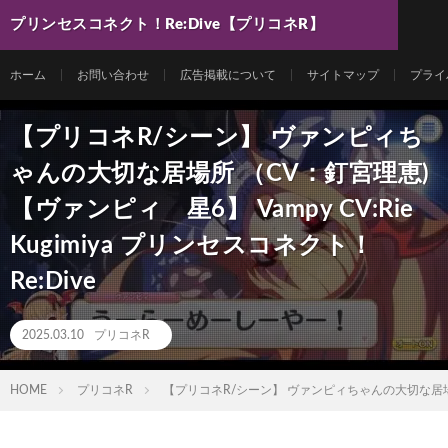
プリンセスコネクト！Re:Dive【プリコネR】
最新動画まとめ
ホーム
お問い合わせ
広告掲載について
サイトマップ
プライ
【プリコネR/シーン】 ヴァンピィち
ゃんの大切な居場所 （CV：釘宮理恵)
【ヴァンピィ 星6】 Vampy CV:Rie
Kugimiya プリンセスコネクト！
Re:Dive
2025.03.10
プリコネR
HOME
プリコネR
【プリコネR/シーン】 ヴァンピィちゃんの大切な居場所 （C