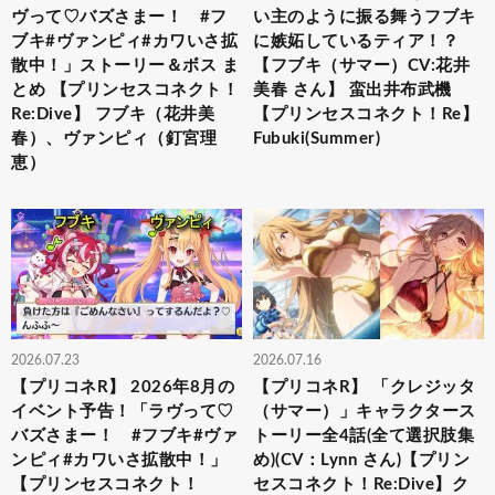
ヴって♡バズさまー！ #フ
い主のように振る舞うフブキ
ブキ#ヴァンピィ#カワいさ拡
に嫉妬しているティア！？
散中！」ストーリー＆ボス ま
【フブキ（サマー）CV:花井
とめ 【プリンセスコネクト！
美春 さん】 蛮出井布武機
Re:Dive】 フブキ（花井美
【プリンセスコネクト！Re】
春）、ヴァンピィ（釘宮理
Fubuki(Summer)
恵）
2026.07.23
2026.07.16
【プリコネR】 2026年8月の
【プリコネR】 「クレジッタ
イベント予告！「ラヴって♡
（サマー）」キャラクタース
バズさまー！ #フブキ#ヴァ
トーリー全4話(全て選択肢集
ンピィ#カワいさ拡散中！」
め)(CV：Lynn さん)【プリン
【プリンセスコネクト！
セスコネクト！Re:Dive】ク