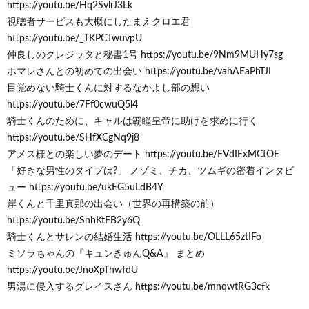
https://youtu.be/Hq2SvlrJ3Lk
視聴者サービスも大概にしたまえクロエ君
https://youtu.be/_TKPCTwuvpU
仲良しのクレジッタと秘書1号 https://youtu.be/9Nm9MUHy7sg
ホマレさんとの初めての出会い https://youtu.be/vahAEaPhTJI
目覚めない騎士くんに対するなかよし部の想い
https://youtu.be/7Ff0cwuQ5l4
騎士くんのために、キャルは覇瞳皇帝に助けを求めに行く
https://youtu.be/SHfXCgNq9j8
アメス様との楽しい夢のデート https://youtu.be/FVdIExMCtOE
「好きな男性のタイプは?」 ノゾミ、チカ、ツムギの密着インタビ
ュー https://youtu.be/ukEG5uLdB4Y
岸くんと千里真那の出会い（世界の再構築の前）
https://youtu.be/ShhKtFB2y6Q
騎士くんとサレンの結婚生活 https://youtu.be/OLLL65ztIFo
ミソラちゃんの『キュンきゅんQ&A』 まとめ
https://youtu.be/JnoXpThwfdU
男湯に侵入するグレイスさん https://youtu.be/mnqwtRG3cfk