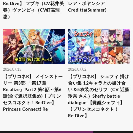
Re:Dive】 フブキ（CV花井美
レア・ボヤンシア
春）ヴァンピィ（CV釘宮理
Creditta(Summer)
恵）
2026.07.15
2026.07.02
【プリコネR】 メインストー
【プリコネR】 シェフィ 掛け
リー 第3部 「第17章
合い集 12キャラとの掛け合
Re:alize」Part2 第4話～第6
い＆5衣装のセリフ（CV:近藤
話(全て選択肢集め)【プリン
玲奈 さん）Sheffy battle
セスコネクト！Re:Dive】
dialogue 【覚醒シェフィ】
Princess Connect! Re
【プリンセスコネクト！
Re:Dive】