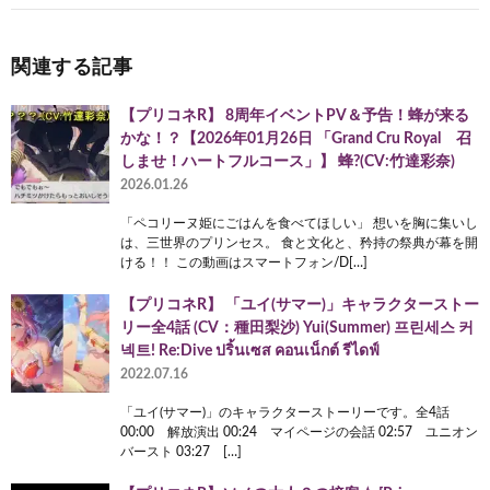
関連する記事
【プリコネR】 8周年イベントPV＆予告！蜂が来る
かな！？【2026年01月26日 「Grand Cru Royal 召
しませ！ハートフルコース」】 蜂?(CV:竹達彩奈)
2026.01.26
「ペコリーヌ姫にごはんを食べてほしい」 想いを胸に集いし
は、三世界のプリンセス。 食と文化と、矜持の祭典が幕を開
ける！！ この動画はスマートフォン/D[…]
【プリコネR】 「ユイ(サマー)」キャラクターストー
リー全4話 (CV：種田梨沙) Yui(Summer) 프린세스 커
넥트! Re:Dive ปริ้นเซส คอนเน็กต์ รีไดฟ์
2022.07.16
「ユイ(サマー)」のキャラクターストーリーです。全4話
00:00 解放演出 00:24 マイページの会話 02:57 ユニオン
バースト 03:27 […]