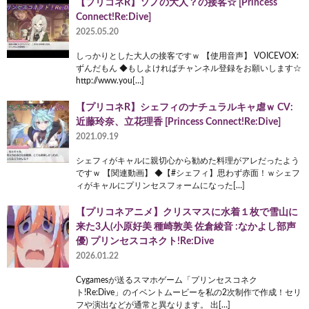
【プリコネR】ソノの大人？の接客☆ [Princess
Connect!Re:Dive]
2025.05.20
しっかりとした大人の接客ですｗ 【使用音声】 VOICEVOX:
ずんだもん ◆もしよければチャンネル登録をお願いします☆
http://www.you[…]
【プリコネR】シェフィのナチュラルキャ虐ｗ CV:
近藤玲奈、立花理香 [Princess Connect!Re:Dive]
2021.09.19
シェフィがキャルに親切心から勧めた料理がアレだったよう
ですｗ 【関連動画】 ◆【#シェフィ】思わず赤面！ｗシェフ
ィがキャルにプリンセスフォームになった[…]
【プリコネアニメ】クリスマスに水着１枚で雪山に
来た3人(小原好美 種崎敦美 佐倉綾音 :なかよし部声
優) プリンセスコネクト!Re:Dive
2026.01.22
Cygamesが送るスマホゲーム「プリンセスコネク
ト!Re:Dive」のイベントムービーを私の2次制作で作成！セリ
フや演出などが通常と異なります。 出[…]