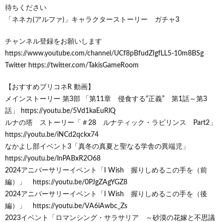
待ちください
「ネネカ(アルファ)」キャラクターストーリー ガチャ3
チャンネル登録をお願いします
https://www.youtube.com/channel/UCf8pBfudZIgfLL5-10m8BSg
Twitter https://twitter.com/TakisGameRoom
【おすすめプリコネR 動画】
メインストーリー 第3部 「第11章 侵食する“正義” 第1話～第3
話」 https://youtu.be/5Vd1kaEuRlQ
ルナの塔 ストーリー「＃28 ルナティック・ラビリンス Part2」
https://youtu.be/iNCd2qckx74
なかよし部イベント3「真冬の真夏と聖なる学舎の異端児」
https://youtu.be/lnPABxR2O68
2024アニバーサリーイベント「I Wish 握りしめるこの手を（前
編）」 https://youtu.be/0PJgZAgYGZ8
2024アニバーサリーイベント「I Wish 握りしめるこの手を（後
編）」 https://youtu.be/VA6iAwbc_Zs
2023イベント「ロマンシング・サラサリア ～砂漠の花嫁と不思議