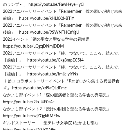
のランプ～」 https://youtu.be/FawHeyeHyCI
2022アニバーサリーイベント「Re:member 僕の願いが紡ぐ未来
前編」 https://youtu.be/kHLhXd-BTIY
2022アニバーサリーイベント「Re:member 僕の願いが紡ぐ未来
後編」 https://youtu.be/9SWNTHCnYgU
2021イベント「鋼の聖女と聖なる学舎の異端児」
https://youtu.be/LQgqDNmjDDM
2021アニバーサリーイベント「絆、つないで。こころ、結んで。
【前編】」 https://youtu.be/Ckg8mpEC5f4
2021アニバーサリーイベント「絆、つないで。こころ、結んで。
【後編】」 https://youtu.be/fmjjcIyiYNs
リゼロ コラボストーリーイベント「Re:ゼロから集まる異世界食
卓」 https://youtu.be/xrl9aQLdPmc
なかよし部イベント1「森の臆病者と聖なる学舎の異端児」
https://youtu.be/2ioJl4F0z4c
なかよし部イベント2「授けの財団と聖なる学舎の異端児」
https://youtu.be/wjZQgkRMFfw
ギルドストーリー 「聖テレサ女学院 (なかよし部)」
https://youtu.be/lcD0-K0AjFc