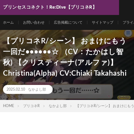
プリンセスコネクト！Re:Dive【プリコネR】
最新動画まとめ
ホーム
お問い合わせ
広告掲載について
サイトマップ
プライ
【プリコネR/シーン】 おまけにもう
一回だ••••••☆ （CV：たかはし智
秋) 【クリスティーナ(アルファ)】
Christina(Alpha) CV:Chiaki Takahashi
2025.02.10
なかよし部
HOME
プリコネR
なかよし部
【プリコネR/シーン】 おまけにもう一回だ••