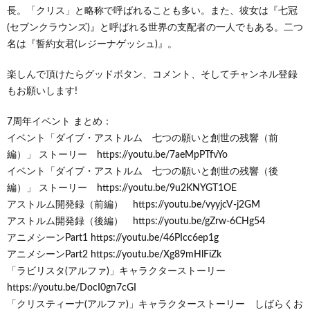
長。「クリス」と略称で呼ばれることも多い。また、彼女は『七冠
(セブンクラウンズ)』と呼ばれる世界の支配者の一人でもある。二つ
名は『誓約女君(レジーナゲッシュ)』。
楽しんで頂けたらグッドボタン、コメント、そしてチャンネル登録
もお願いします!
7周年イベント まとめ：
イベント「ダイブ・アストルム 七つの願いと創世の残響（前
編）」 ストーリー https://youtu.be/7aeMpPTfvYo
イベント「ダイブ・アストルム 七つの願いと創世の残響（後
編）」 ストーリー https://youtu.be/9u2KNYGT1OE
アストルム開発録（前編） https://youtu.be/vyyjcV-j2GM
アストルム開発録（後編） https://youtu.be/gZrw-6CHg54
アニメシーンPart1 https://youtu.be/46PIcc6ep1g
アニメシーンPart2 https://youtu.be/Xg89mHlFiZk
「ラビリスタ(アルファ)」キャラクターストーリー
https://youtu.be/DocI0gn7cGI
「クリスティーナ(アルファ)」キャラクターストーリー しばらくお