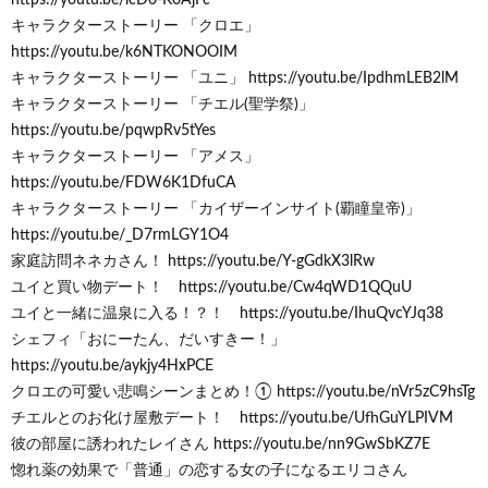
キャラクターストーリー 「クロエ」
https://youtu.be/k6NTKONOOIM
キャラクターストーリー 「ユニ」 https://youtu.be/IpdhmLEB2lM
キャラクターストーリー 「チエル(聖学祭)」
https://youtu.be/pqwpRv5tYes
キャラクターストーリー 「アメス」
https://youtu.be/FDW6K1DfuCA
キャラクターストーリー 「カイザーインサイト(覇瞳皇帝)」
https://youtu.be/_D7rmLGY1O4
家庭訪問ネネカさん！ https://youtu.be/Y-gGdkX3lRw
ユイと買い物デート！ https://youtu.be/Cw4qWD1QQuU
ユイと一緒に温泉に入る！？！ https://youtu.be/IhuQvcYJq38
シェフィ「おにーたん、だいすきー！」
https://youtu.be/aykjy4HxPCE
クロエの可愛い悲鳴シーンまとめ！① https://youtu.be/nVr5zC9hsTg
チエルとのお化け屋敷デート！ https://youtu.be/UfhGuYLPIVM
彼の部屋に誘われたレイさん https://youtu.be/nn9GwSbKZ7E
惚れ薬の効果で「普通」の恋する女の子になるエリコさん