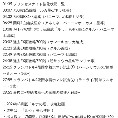
01:35 プリンセスナイト強化状況一覧
03:07 750階1凸編成（ルカ星6/ネラ様等）
04:32 750階EX1凸編成（バニーマホ/水着ミソラ）
06:29 回廊1凸編成紹介（アネモネ・バニーマホ・カスミ星等）
10:08 741~749階（推し活編成「ルゥ」も有/主にクルル・バニーマ
ホ編成）
20:02 過去EX面攻略700階（サマーキョウカ編成）
21:23 過去EX面攻略710階（クルル編成）
22:49 過去EX面攻略730階（バニーマホ編成）
24:38 過去EX面攻略720階（通常クウカ星6/ランファ等）
26:15 クランバトル4段階水着ホマレ試走①（バーンサウルス/簡単
セミオート1億~）
27:59 クランバトル4段階水着ホマレ試走②（ライライ/簡単フルオ
ート1億~）
29:51 最後に~視聴者様への感謝の挨拶と雑談~
・2024年8月版「ルナの塔」攻略動画
・道中は、「ルゥ」等も使用！
・ボス戦は、750階，750階EX,回廊1凸/その他過去EX面700階~740