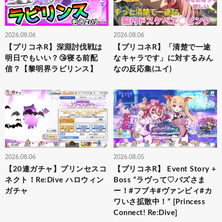
2026.08.06
2026.08.06
【プリコネR】深淵討伐戦は
【プリコネR】「清楚で一途
明日でもいい？😘寝る前配
なキャラです」に対するみん
信？【黎明界ラビリンス】
なの反応集(ユイ)
2026.08.06
2026.08.05
【20連ガチャ】プリンセスコ
【プリコネR】 Event Story +
ネクト！Re:Dive ハロウィン
Boss “ラヴって♡バズさま
ガチャ
ー！#フブキ#ヴァンピィ#カ
ワいさ拡散中！” [Princess
Connect! Re:Dive]