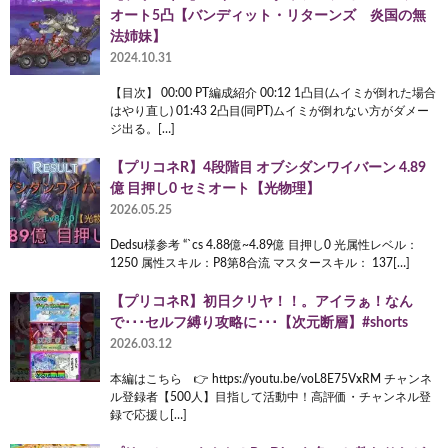
オート5凸【バンディット・リターンズ 炎国の無
法姉妹】
2024.10.31
【目次】 00:00 PT編成紹介 00:12 1凸目(ムイミが倒れた場合
はやり直し) 01:43 2凸目(同PT)ムイミが倒れない方がダメー
ジ出る。[…]
【プリコネR】4段階目 オブシダンワイバーン 4.89
億 目押し0 セミオート【光物理】
2026.05.25
Dedsu様参考 “`cs 4.88億~4.89億 目押し0 光属性レベル：
1250 属性スキル：P8第8合流 マスタースキル： 137[…]
【プリコネR】初日クリヤ！！。アイラぁ！なん
で･･･セルフ縛り攻略に･･･【次元断層】#shorts
2026.03.12
本編はこちら 👉 https://youtu.be/voL8E75VxRM チャンネ
ル登録者【500人】目指して活動中！高評価・チャンネル登
録で応援し[…]