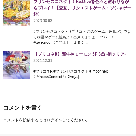
プリンセスコネクト！Re:Diveを色々と教わりなが
らプレイ！【交互、リクエストゲーム・ソシャゲー
枠】
2023.08.03
#プリンセスコネクト #プリコネ このゲーム、外見だけでな
く物語やゲーム性もよく出来てますよ！ ﾂｲｯﾀｰ →
@zenkaiou 【全開王】 １９６[…]
【プリコネR】邪牛神モーモン SP 3凸 -初クリア-
2021.12.31
#プリコネR #プリンセスコネクト #PriconneR
#PrincessConnectReDive[…]
コメントを書く
コメントを投稿するには
ログイン
してください。