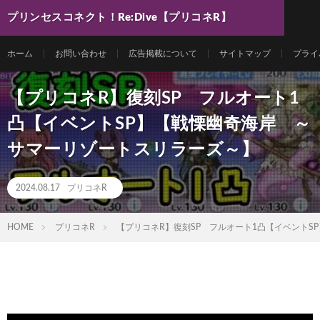
プリンセスコネクト！Re:Dive【プリコネR】
最新動画まとめ
ホーム
お問い合わせ
広告掲載について
サイトマップ
プライ
【プリコネR】復刻SP フルオート1
凸【イベントSP】【戦慄幽奇海岸 ～
サマーリゾートスリラーズ～】
2024.08.17
プリコネR
HOME
プリコネR
【プリコネR】復刻SP フルオート1凸【イベント