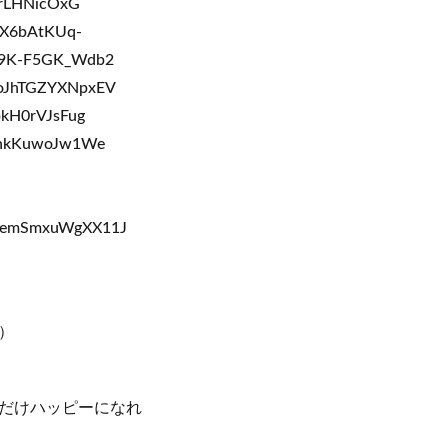
KrLHNicOxG
CX6bAtKUq-
R9K-F5GK_Wdb2
3oJhTGZYXNpxEV
kH0rVJsFug
UhkKuwoJw1We
eKemSmxuWgXX11J
）
だけハッピーになれ