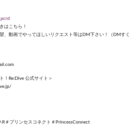
_pcrd
きはこちら！
望、動画でやってほしいリクエスト等はDM下さい！（DMす
il.com
Re:Dive 公式サイト＞
ve.jp/
＃プリンセスコネクト＃PrincessConnect