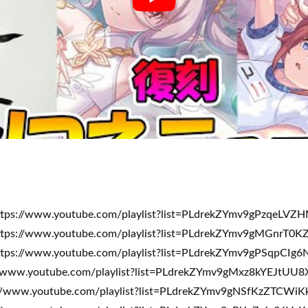
/www.youtube.com/playlist?list=PLdrekZYmv9gPzqeLVZ
//www.youtube.com/playlist?list=PLdrekZYmv9gMGnrT0
/www.youtube.com/playlist?list=PLdrekZYmv9gPSqpCIg
ww.youtube.com/playlist?list=PLdrekZYmv9gMxz8kYEJtUU
ww.youtube.com/playlist?list=PLdrekZYmv9gNSfKzZTCWi