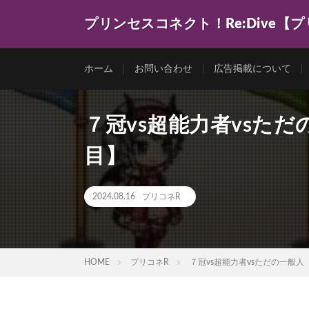
プリンセスコネクト！Re:Dive【
ゲーム動画を色々まとめてみました。
ホーム
お問い合わせ
広告掲載について
７冠vs超能力者vsた
目】
2024.08.16
プリコネR
HOME
プリコネR
７冠vs超能力者vsただの一般