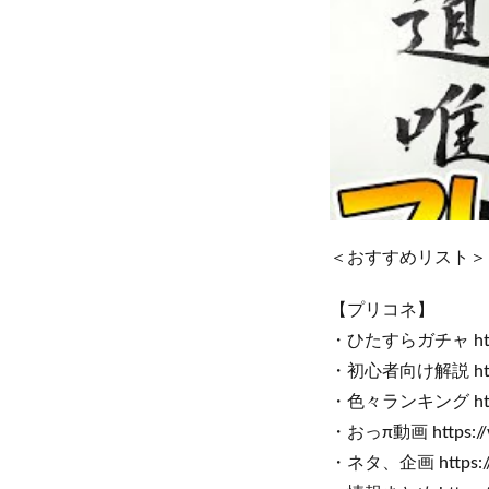
＜おすすめリスト＞
【プリコネ】
・ひたすらガチャ https:/
・初心者向け解説 https:
・色々ランキング https:/
・おっπ動画 https://w
・ネタ、企画 https://w