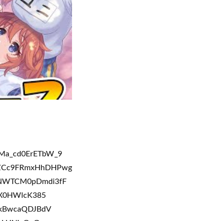
HMa_cd0ErETbW_9
KZCc9FRmxHhDHPwg
6NWTCM0pDmdi3fF
8X0HWlcK385
KkBwcaQDJBdV