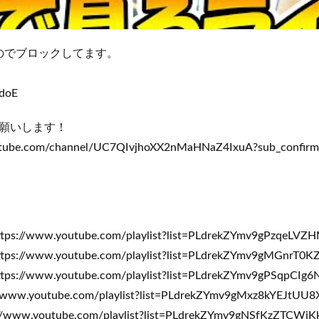
いのでブロックしてます。
1doE
願いします！
ube.com/channel/UC7QIvjhoXX2nMaHNaZ4IxuA?sub_confirm
/www.youtube.com/playlist?list=PLdrekZYmv9gPzqeLVZ
//www.youtube.com/playlist?list=PLdrekZYmv9gMGnrT0
/www.youtube.com/playlist?list=PLdrekZYmv9gPSqpCIg
ww.youtube.com/playlist?list=PLdrekZYmv9gMxz8kYEJtUU
ww.youtube.com/playlist?list=PLdrekZYmv9gNSfKzZTCWi