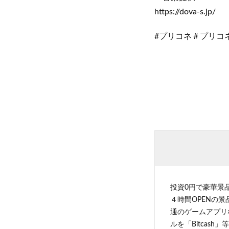
https://dova-s.jp/
#プリコネ＃プリコネR
投資0円で豪華景
４時間OPENの
通のゲームアプリ
ルを「Bitcas