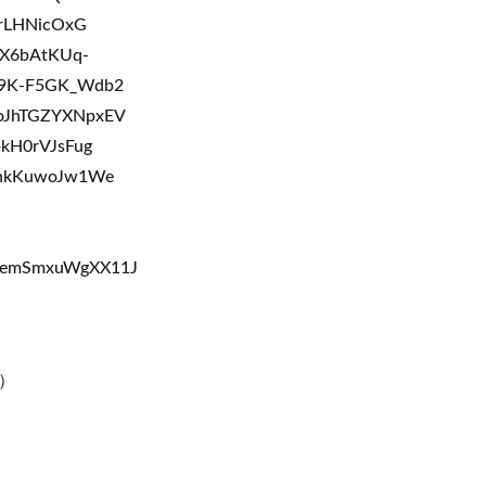
KrLHNicOxG
CX6bAtKUq-
R9K-F5GK_Wdb2
3oJhTGZYXNpxEV
kH0rVJsFug
UhkKuwoJw1We
eKemSmxuWgXX11J
）