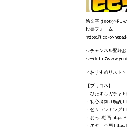
絵文字はbotが多
投票フォーム
https://t.co/6yngpa
☆チャンネル登録お
☆→http://www.yout
＜おすすめリスト＞
【プリコネ】
・ひたすらガチャ https:/
・初心者向け解説 https:
・色々ランキング https:/
・おっπ動画 https://w
・ネタ、企画 https://w