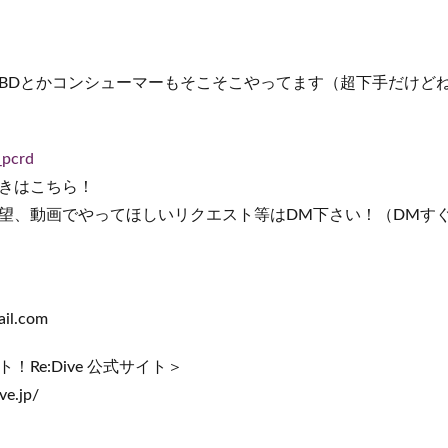
かDBDとかコンシューマーもそこそこやってます（超下手だけど
_pcrd
きはこちら！
望、動画でやってほしいリクエスト等はDM下さい！（DMす
il.com
Re:Dive 公式サイト＞
ve.jp/