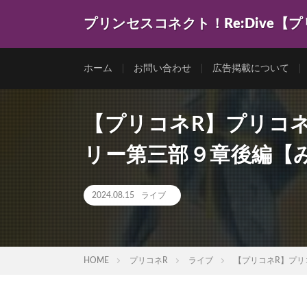
プリンセスコネクト！Re:Dive【
ゲーム動画を色々まとめてみました。
ホーム
お問い合わせ
広告掲載について
【プリコネR】プリコ
リー第三部９章後編【
2024.08.15
ライブ
HOME
プリコネR
ライブ
【プリコネR】プ