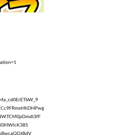
ation=1
HMa_cd0ErETbW_9
KZCc9FRmxHhDHPwg
6NWTCM0pDmdi3fF
8X0HWlcK385
KkBwcaQDJBdV