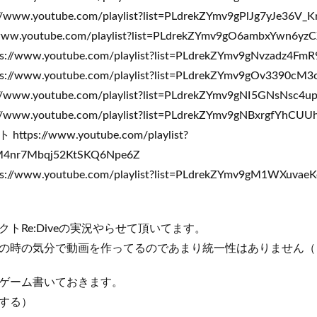
w.youtube.com/playlist?list=PLdrekZYmv9gPlJg7yJe36V_
w.youtube.com/playlist?list=PLdrekZYmv9gO6ambxYwn6yz
www.youtube.com/playlist?list=PLdrekZYmv9gNvzadz4Fm
www.youtube.com/playlist?list=PLdrekZYmv9gOv3390cM
ww.youtube.com/playlist?list=PLdrekZYmv9gNI5GNsNsc4up
ww.youtube.com/playlist?list=PLdrekZYmv9gNBxrgfYhCU
s://www.youtube.com/playlist?
gM4nr7Mbqj52KtSKQ6Npe6Z
www.youtube.com/playlist?list=PLdrekZYmv9gM1WXuva
トRe:Diveの実況やらせて頂いてます。
の時の気分で動画を作ってるのであまり統一性はありません（
ゲーム書いておきます。
する）