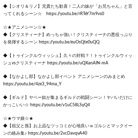
◆【シオリ＆リノ】兄貴たち歓喜！二人の妹が「お兄ちゃん」と言
ってくれるシーン☆ https://youtu.be/rRTeY7m9vs0
☆★アニメシーン☆★
◆【クリスティーナ】めっちゃ強い！クリスティーナの悪役っぷり
を発揮するシーン https://youtu.be/euOsQte0uQQ
◆【トゥインクルウィッシュ】久々の対戦？！トゥインクルウィッ
シュvsクリスティーナ https://youtu.be/uQXanAlN-mA
◆【なかよし部】なかよし部イベント アニメシーンのみまとめ
https://youtu.be/4ze3_94ma_Y
◆【ギルド】ヤベー奴が集まるギルドの戦闘シーン！ヤバいだけに
かっこいい☆ https://youtu.be/v1uC58LSyQ4
☆★ウマ娘☆★
◆【祖父と孫】お上品なツッコミが心地良いｗゴルシとマックイー
ンの絡み集♪ https://youtu.be/2vcDavqvA40