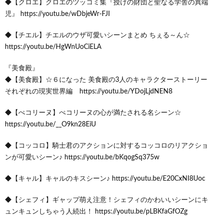
◆【クロエ】クロエのツッコミ集『授けの財団と聖なる学舎の異端
児』 https://youtu.be/wDbjeWr-FJI
◆【チエル】チエルのウザ可愛いシーンまとめ ちぇる～ん☆
https://youtu.be/HgWnUoCiELA
『美食殿』
◆【美食殿】☆６になった 美食殿の3人のキャラクターストーリー
それぞれの現実世界編 https://youtu.be/YDojLjdNEN8
◆【ぺコリーヌ】ぺコリーヌの心が満たされる名シーン☆
https://youtu.be/__O9kn28EiU
◆【コッコロ】騎士君のアクションに対するコッコロのリアクショ
ンが可愛いシーン♪ https://youtu.be/bKqogSq375w
◆【キャル】キャルのキスシーン♪ https://youtu.be/E20CxNI8Uoc
◆【シェフィ】ギャップ萌え注意！シェフィのかわいいシーンにキ
ュンキュンしちゃう人続出！ https://youtu.be/pLBKfaGfOZg