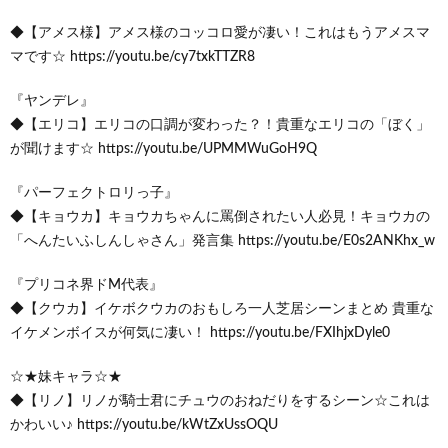
◆【アメス様】アメス様のコッコロ愛が凄い！これはもうアメスマ
マです☆ https://youtu.be/cy7txkTTZR8
『ヤンデレ』
◆【エリコ】エリコの口調が変わった？！貴重なエリコの「ぼく」
が聞けます☆ https://youtu.be/UPMMWuGoH9Q
『パーフェクトロリっ子』
◆【キョウカ】キョウカちゃんに罵倒されたい人必見！キョウカの
「へんたいふしんしゃさん」発言集 https://youtu.be/E0s2ANKhx_w
『プリコネ界ドМ代表』
◆【クウカ】イケボクウカのおもしろ一人芝居シーンまとめ 貴重な
イケメンボイスが何気に凄い！ https://youtu.be/FXIhjxDyle0
☆★妹キャラ☆★
◆【リノ】リノが騎士君にチュウのおねだりをするシーン☆これは
かわいい♪ https://youtu.be/kWtZxUssOQU