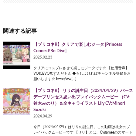
関連する記事
【プリコネR】クリアで楽しむジータ [Princess
Connect!Re:Dive]
2025.02.23
クリアにコスプレさせて楽しむジータです☆ 【使用音声】
VOICEVOX:ずんだもん ◆もしよければチャンネル登録をお
願いします☆ http://ww[…]
【プリコネR】 リリの誕生日（2024/04/29）バース
デープリンセス思い出プレイバックムービー （CV:
鈴木みのり）＆全キャライラスト Lily CV:Minori
Suzuki
2024.04.29
今日（2024/04/29）はリリの誕生日。この動画は彼女のプ
レイバックムービーです 【リリ】とは、Cygamesのスマート