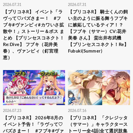
2026.07.31
2026.07.31
【プリコネR】 イベント「ラ
【プリコネR】 騎士くんの飼
ヴって♡バズさまー！ #フ
い主のように振る舞うフブキ
ブキ#ヴァンピィ#カワいさ拡
に嫉妬しているティア！？
散中！」ストーリー＆ボス ま
【フブキ（サマー）CV:花井
とめ 【プリンセスコネクト！
美春 さん】 蛮出井布武機
Re:Dive】 フブキ（花井美
【プリンセスコネクト！Re】
春）、ヴァンピィ（釘宮理
Fubuki(Summer)
恵）
2026.07.23
2026.07.16
【プリコネR】 2026年8月の
【プリコネR】 「クレジッタ
イベント予告！「ラヴって♡
（サマー）」キャラクタース
バズさまー！ #フブキ#ヴァ
トーリー全4話(全て選択肢集