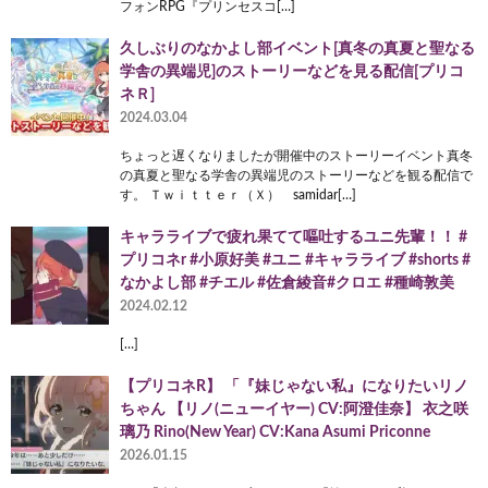
フォンRPG『プリンセスコ[…]
久しぶりのなかよし部イベント[真冬の真夏と聖なる
学舎の異端児]のストーリーなどを見る配信[プリコ
ネＲ]
2024.03.04
ちょっと遅くなりましたが開催中のストーリーイベント真冬
の真夏と聖なる学舎の異端児のストーリーなどを観る配信で
す。 Ｔｗｉｔｔｅｒ（Ｘ） samidar[…]
キャラライブで疲れ果てて嘔吐するユニ先輩！！ #
プリコネr #小原好美 #ユニ #キャラライブ #shorts #
なかよし部 #チエル #佐倉綾音#クロエ #種崎敦美
2024.02.12
[…]
【プリコネR】 「『妹じゃない私』になりたいリノ
ちゃん 【リノ(ニューイヤー) CV:阿澄佳奈】 衣之咲
璃乃 Rino(New Year) CV:Kana Asumi Priconne
2026.01.15