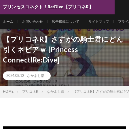
プリンセスコネクト！Re:Dive【プリコネR】
最新動画まとめ
ホーム
お問い合わせ
広告掲載について
サイトマップ
プライ
【プリコネR】さすがの騎士君にどん
引くネビアｗ [Princess
Connect!Re:Dive]
2024.08.12
なかよし部
HOME
プリコネR
なかよし部
【プリコネR】さすがの騎士君にどん引くネビアｗ