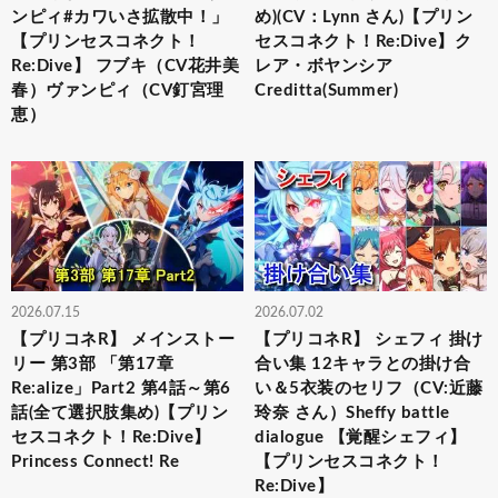
ンピィ#カワいさ拡散中！」
め)(CV：Lynn さん)【プリン
【プリンセスコネクト！
セスコネクト！Re:Dive】ク
Re:Dive】 フブキ（CV花井美
レア・ボヤンシア
春）ヴァンピィ（CV釘宮理
Creditta(Summer)
恵）
2026.07.15
2026.07.02
【プリコネR】 メインストー
【プリコネR】 シェフィ 掛け
リー 第3部 「第17章
合い集 12キャラとの掛け合
Re:alize」Part2 第4話～第6
い＆5衣装のセリフ（CV:近藤
話(全て選択肢集め)【プリン
玲奈 さん）Sheffy battle
セスコネクト！Re:Dive】
dialogue 【覚醒シェフィ】
Princess Connect! Re
【プリンセスコネクト！
Re:Dive】