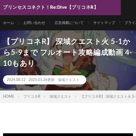
プリンセスコネクト！Re:Dive【プリコネR】
最新動画まとめ
ホーム
お問い合わせ
広告掲載について
サイトマップ
プライ
【プリコネR】 深域クエスト火 5-1か
ら5-9まで フルオート攻略編成動画 4-
10もあり
2024.08.12
2025.01.26更新
深域クエスト
HOME
プリコネR
深域クエスト
【プリコネR】 深域クエスト火 5-