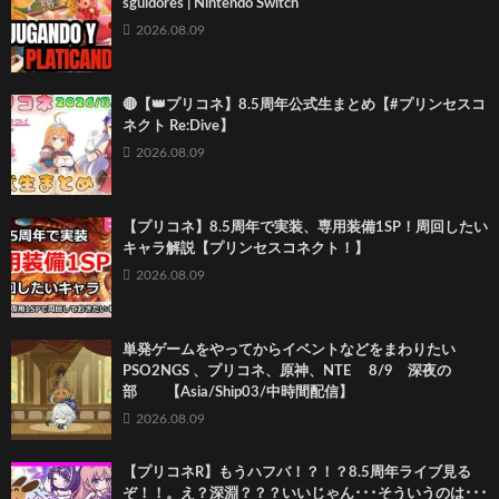
sguidores | Nintendo Switch
2026.08.09
🔴【👑プリコネ】8.5周年公式生まとめ【#プリンセスコ
ネクト Re:Dive】
2026.08.09
【プリコネ】8.5周年で実装、専用装備1SP！周回したい
キャラ解説【プリンセスコネクト！】
2026.08.09
単発ゲームをやってからイベントなどをまわりたい
PSO2NGS 、プリコネ、原神、NTE 8/9 深夜の
部 【Asia/Ship03/中時間配信】
2026.08.09
【プリコネR】もうハフバ！？！？8.5周年ライブ見る
ぞ！！。え？深淵？？？いいじゃん･･･そういうのは･･･