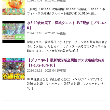
2024.07.01
2025.01.26更新
【目次】 00:00:00 攻略開始 00:00:08 装備紹介 00:00:16 ネ
フィ=ネラ以外SETフルオート(残05秒) 00:01:54 属[…]
水5-10攻略完了 深域クエストLIVE配信【プリコネ
R】
2024.07.10
2025.01.26更新
深域クエスト攻略配信になります。 チャンネル登録高評価よ
ろしくお願いいたします。 リクエストある方はXフォローお
願いします。 ネネカ大神のX ＠Aug[…]
【プリコネR】最新版深域全属性ボス攻略編成紹介
【1-10.2-10.3-10】
2024.05.12
2025.04.19更新
0:00 注意点など（騎士強化含む） 2:50 火1-10(ゴブグレ）
3:46 火2-10（ワイバーン） 3:47 火3-10（マスターセンリ）
4[…]