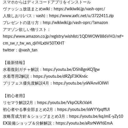
スマホからはディスコードアプリをインストール
ヴァッシュ放送まとめwiki：https://wikiwiki.jp/vash-oprc/
人狼しおり(パス：vash)：https://www.axfc.net/u/3722411.zip
プレゼントの送り方：http://wikiwiki.jp/vash-oprc/?amazon
アマゾン欲しい物リスト：
https://www.amazon.co.jp/registry/wishlist/1QDWOW886VH3/ref=
cm_sw_r_tw_ws_qVHLxbV50TXHT
twitter：@vash_tan
【最新情報】
水着復刻ガチャ解説：https://youtu.be/DShBgnKQTgw
水着専用2解説：https://youtu.be/dRZpT3KXn6c
プリフェス優先度解説4月：https://youtu.be/ysWAnvIOIWI
【初心者用】
リセマラ解説2月：https://youtu.be/VkpOLRcVaI4
初心者やる事全部まとめ2月：https://youtu.be/isWYYpqffUI
攻略育成方針＆ショップまとめ3月：https://youtu.be/kqJmE-yZy10
EX装備ショップ＆分解解説：https://youtu.be/aRsrNWf6EmA