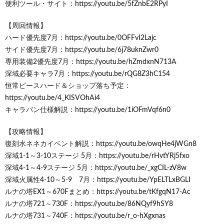
便利ツール・サイト：https://youtu.be/5fZnbE2RPyI
【周回情報】
ハード優先度7月：https://youtu.be/0OFFvI2Lajc
サイド優先度7月：https://youtu.be/6j78uknZwr0
専用装備2優先度7月：https://youtu.be/hZmdxnN713A
深域必要キャラ7月：https://youtu.be/rQG8Z3hC154
恒常ピースハード＆ショップ落ち予定：
https://youtu.be/4_KISVOhAi4
キャラバン仕様解説：https://youtu.be/1iOFmVqf6n0
【攻略情報】
復刻水ネネカイベント解説：https://youtu.be/owqHe4jWGn8
深域1-1～3-10ステージ 5月：https://youtu.be/rHvtYRj5fxo
深域4-1～4-9ステージ 5月：https://youtu.be/_xgCIL-zV8w
深域火属性4-10～5-9 7月：https://youtu.be/YpELTLxBGLI
ルナの塔EX1～670Fまとめ：https://youtu.be/tKfgqN17-Ac
ルナの塔721～730F：https://youtu.be/86NQyf9hSY8
ルナの塔731～740F：https://youtu.be/r_o-hXgxnas