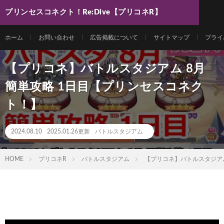
プリンセスコネクト！Re:Dive【プリコネR】
最新動画まとめ
ホーム
お問い合わせ
広告掲載について
サイトマップ
プライ
【プリコネ】バトルスタジアム 8月
簡単攻略 1日目【プリンセスコネク
ト！】
2024.08.10
2025.01.26更新
バトルスタジアム
HOME
プリコネR
バトルスタジアム
【プリコネ】バトルスタジアム