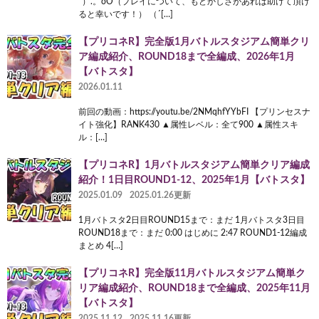
`）.。oO（プレイについて、もどかしさがあれば助けて頂け
ると幸いです！） （´[…]
【プリコネR】完全版1月バトルスタジアム簡単クリ
ア編成紹介、ROUND18まで全編成、2026年1月
【バトスタ】
2026.01.11
前回の動画：https://youtu.be/2NMqhfYYbFI 【プリンセスナ
イト強化】RANK430 ▲属性レベル：全て900 ▲属性スキ
ル：[…]
【プリコネR】1月バトルスタジアム簡単クリア編成
紹介！1日目ROUND1-12、2025年1月【バトスタ】
2025.01.09
2025.01.26更新
1月バトスタ2日目ROUND15まで：まだ 1月バトスタ3日目
ROUND18まで：まだ 0:00 はじめに 2:47 ROUND1-12編成
まとめ 4[…]
【プリコネR】完全版11月バトルスタジアム簡単ク
リア編成紹介、ROUND18まで全編成、2025年11月
【バトスタ】
2025.11.12
2025.11.16更新