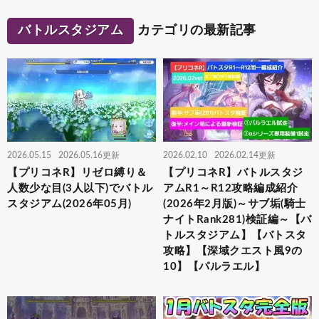
バトルスタジアム
カテゴリの最新記事
2026.05.15
2026.05.16更新
2026.02.10
2026.02.14更新
【プリコネR】リゼロ縛り＆
【プリコネR】バトルスタジ
人数少な目(3人以下)でバトル
アムR1～R12攻略編成紹介
スタジアム(2026年05月)
(2026年2月版)～サブ垢(騎士
ナイトRank281)検証編～【バ
トルスタジアム】【バトスタ
攻略】【深域クエスト風9の
10】【パルラエル】