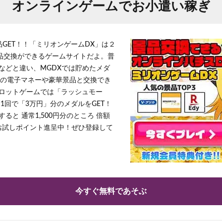
オンラインゲームでお小遣い稼ぎ
品GET！！「ミリオンゲームDX」は２
景品交換ができるゲームサイトだよ。普
などと違い、MGDXでは貯めたメダ
h」等の電子マネーや豪華景品と交換でき
ロットゲームでは「ラッシュモー
1回で「3万円」分のメダルをGET！
ると 通常1,500円分のところ 倍額
」お試しポイント進呈中！ぜひ登録して
今すぐ無料であそぶ