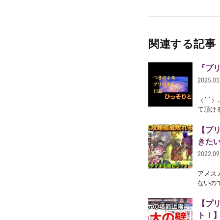
関連する記事
『プリ
2025.01
（´-`
て頂ける
【プ
きた
2022.09
アメス
ないの
【プ
ト！