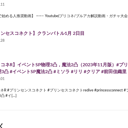
.11
始める人推奨動画】 ——– Youtube(プリコネ/ブルアカ解説動画・ガチャ大
ンセスコネクト】クランバトル1月 2日目
.28
コネR】イベントSP物理3凸，魔法2凸（2023年11月版）#プ
理3凸 #イベントSP魔法2凸 #ミソラ #リリ #クリア #前田佳織里
.01
ネR #プリンセンスコネクト #プリンセスコネクトredive #princessconnec
凸 #イ[…]
く