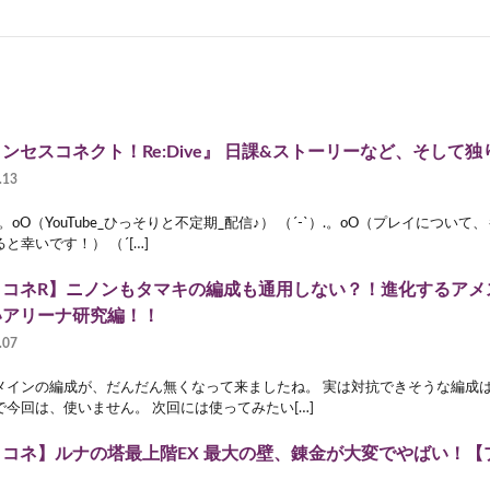
ンセスコネクト！Re:Dive』 日課&ストーリーなど、そして独り
.13
）.。oO（YouTube_ひっそりと不定期_配信♪） （´-`）.。oO（プレイにつ
と幸いです！） （´[…]
リコネR】ニノンもタマキの編成も通用しない？！進化するアメ
いアリーナ研究編！！
.07
メインの編成が、だんだん無くなって来ましたね。 実は対抗できそうな編成
で今回は、使いません。 次回には使ってみたい[…]
リコネ】ルナの塔最上階EX 最大の壁、錬金が大変でやばい！【
】