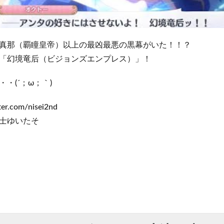
真那（覇瞳皇帝）以上の最凶最悪の黒幕がいた！！？
「幻境竜后（ビジョンズエンプレス）」！
・(´；ω；｀)
ter.com/nisei2nd
士ゆいたそ