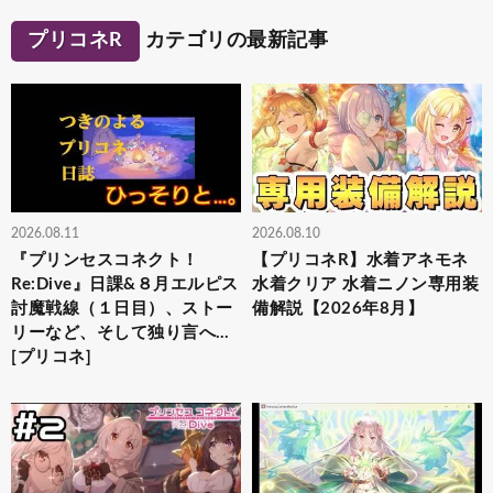
プリコネR
カテゴリの最新記事
2026.08.11
2026.08.10
『プリンセスコネクト！
【プリコネR】水着アネモネ
Re:Dive』日課&８月エルピス
水着クリア 水着ニノン専用装
討魔戦線（１日目）、ストー
備解説【2026年8月】
リーなど、そして独り言へ…
[プリコネ]