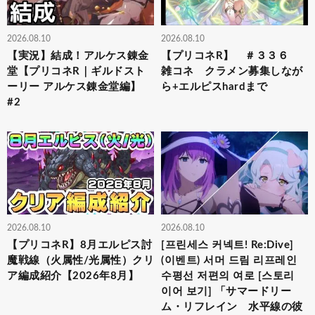
2026.08.10
2026.08.10
【実況】結成！アルケス錬金
【プリコネR】 ＃３３６
堂【プリコネR｜ギルドスト
雑コネ クラメン募集しなが
ーリー アルケス錬金堂編】
ら+エルピスhardまで
#2
2026.08.10
2026.08.10
【プリコネR】8月エルピス討
[프린세스 커넥트! Re:Dive]
魔戦線（火属性/光属性）クリ
(이벤트) 서머 드림 리프레인
ア編成紹介【2026年8月】
수평선 저편의 여로 [스토리
이어 보기] 「サマードリー
ム・リフレイン 水平線の彼