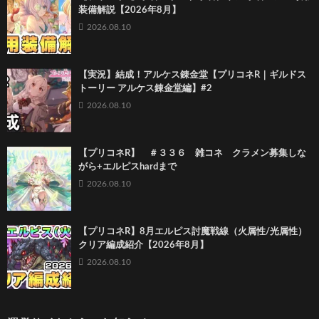
装備解説【2026年8月】
2026.08.10
【実況】結成！アルケス錬金堂【プリコネR｜ギルドス
トーリー アルケス錬金堂編】#2
2026.08.10
【プリコネR】 ＃３３６ 雑コネ クラメン募集しな
がら+エルピスhardまで
2026.08.10
【プリコネR】8月エルピス討魔戦線（火属性/光属性）
クリア編成紹介【2026年8月】
2026.08.10