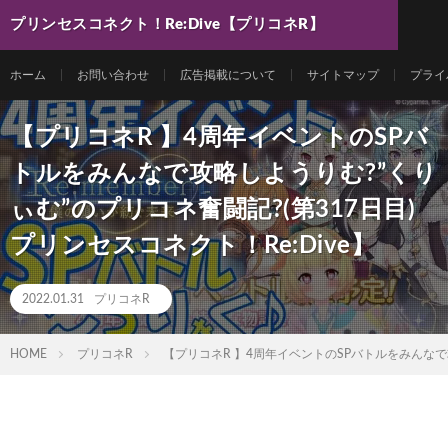
プリンセスコネクト！Re:Dive【プリコネR】
最新動画まとめ
ホーム
お問い合わせ
広告掲載について
サイトマップ
プライ
【プリコネR 】4周年イベントのSPバ
トルをみんなで攻略しようりむ?”くり
ぃむ”のプリコネ奮闘記?(第317日目)
プリンセスコネクト！Re:Dive】
2022.01.31
プリコネR
HOME
プリコネR
【プリコネR 】4周年イベントのSPバトルをみんなで攻