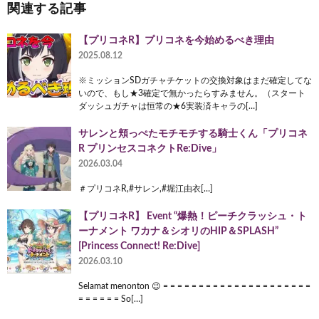
関連する記事
【プリコネR】プリコネを今始めるべき理由
2025.08.12
※ミッションSDガチャチケットの交換対象はまだ確定してな
いので、もし★3確定で無かったらすみません。（スタート
ダッシュガチャは恒常の★6実装済キャラの[…]
サレンと頬っぺたモチモチする騎士くん「プリコネ
R プリンセスコネクトRe:Dive」
2026.03.04
＃プリコネR,#サレン,#堀江由衣[…]
【プリコネR】 Event “爆熱！ピーチクラッシュ・ト
ーナメント ワカナ＆シオリのHIP＆SPLASH”
[Princess Connect! Re:Dive]
2026.03.10
Selamat menonton 😉 = = = = = = = = = = = = = = = = = = = = =
= = = = = = So[…]