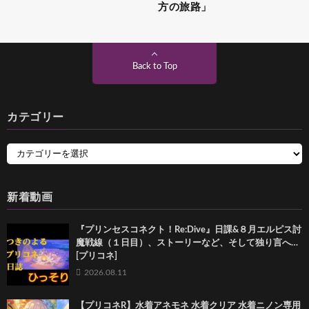
方の旅路」
Back to Top
カテゴリー
新着動画
『プリンセスコネクト！Re:Dive』日課&８月エルピス討
魔戦線（１日目）、ストーリーなど、そして独り言へ…
[プリコネ]
2026.08.11
【プリコネR】水着アネモネ 水着クリア 水着ニノン専用