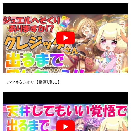
・ハツネ&シオリ【動画URL↓】