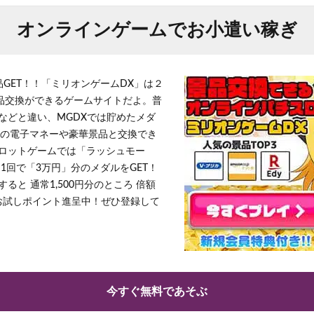
オンラインゲームでお小遣い稼ぎ
品GET！！「ミリオンゲームDX」は２
景品交換ができるゲームサイトだよ。普
などと違い、MGDXでは貯めたメダ
h」等の電子マネーや豪華景品と交換でき
ロットゲームでは「ラッシュモー
1回で「3万円」分のメダルをGET！
ると 通常1,500円分のところ 倍額
」お試しポイント進呈中！ぜひ登録して
今すぐ無料であそぶ