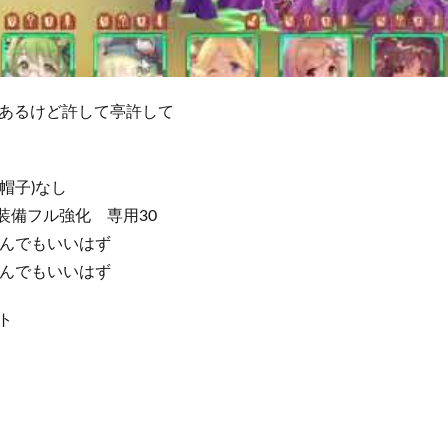
あるけど許して亭許して
(帽子)なし
ル装備フル強化 専用30
 なんでもいいはず
 なんでもいいはず
ト