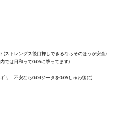
ート(ストレングス後目押しできるならそのほうが安全)
画内では日和って0:05に撃ってます)
リギリ 不安なら0:04ジータを0:05しゅわ後に)