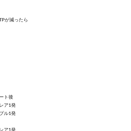
スTPが減ったら
ポート後
ウレア1発
リプル1発
ウレア1発