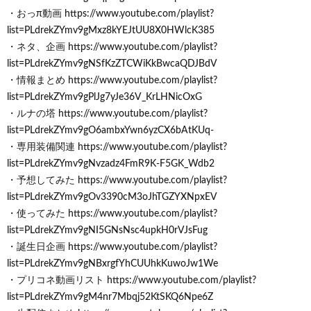
・おっπ動画 https://www.youtube.com/playlist?
list=PLdrekZYmv9gMxz8kYEJtUU8X0HWlcK385
・ネタ、企画 https://www.youtube.com/playlist?
list=PLdrekZYmv9gNSfKzZTCWiKkBwcaQDJBdV
・情報まとめ https://www.youtube.com/playlist?
list=PLdrekZYmv9gPlJg7yJe36V_KrLHNicOxG
・ルナの塔 https://www.youtube.com/playlist?
list=PLdrekZYmv9gO6ambxYwn6yzCX6bAtKUq-
・専用装備関連 https://www.youtube.com/playlist?
list=PLdrekZYmv9gNvzadz4FmR9K-F5GK_Wdb2
・予想してみた https://www.youtube.com/playlist?
list=PLdrekZYmv9gOv3390cM3oJhTGZYXNpxEV
・使ってみた https://www.youtube.com/playlist?
list=PLdrekZYmv9gNI5GNsNsc4upkH0rVJsFug
・誕生日企画 https://www.youtube.com/playlist?
list=PLdrekZYmv9gNBxrgfYhCUUhkKuwoJw1We
・プリコネ動画リスト https://www.youtube.com/playlist?
list=PLdrekZYmv9gM4nr7Mbqj52KtSKQ6Npe6Z