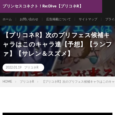
プリンセスコネクト！Re:Dive【プリコネR】
最新動画まとめ
ホーム
お問い合わせ
広告掲載について
サイトマップ
プライ
【プリコネR】次のプリフェス候補キ
ャラはこのキャラ達【予想】【ランフ
ァ】【サレン＆スズメ】
2022.01.19
プリコネR
HOME
プリコネR
【プリコネR】次のプリフェス候補キャラはこのキ