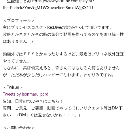
・生配信まとめ https://www.youtube.com/playlist?
list=PLdrekZYmv9gM1WXuvaeKemSmxuWgXX11J
＜プロフィール＞
主にプリンセスコネクトRe:Diveの実況やらせて頂いてます。
攻略とかネタとかその時の気分で動画を作ってるのであまり統一性
はありません（）
動画外ではＦＰＳとかやったりするけど、最近はプリコネ以外ほぼ
やってません。
ちなみに、高評価貰えると、皆さんにはもちろん何もありません
が、ただ私が少しだけハッピーになれます。わかりみですね。
＜Twitter＞
Tweets by leonmaru_pcrd
告知、日常のつぶやきはこちら！
質問、ご意見、ご要望、動画でやってほしいリクエスト等はDM下
さい！（DMすぐは返せないかも・・・。）
＜お問い合わせ＞