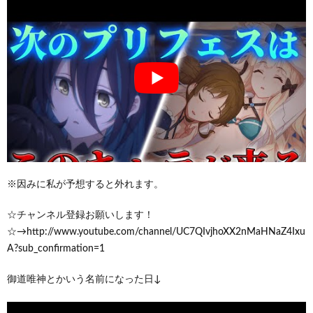
※因みに私が予想すると外れます。
☆チャンネル登録お願いします！
☆→http://www.youtube.com/channel/UC7QIvjhoXX2nMaHNaZ4Ixu
A?sub_confirmation=1
御道唯神とかいう名前になった日↓