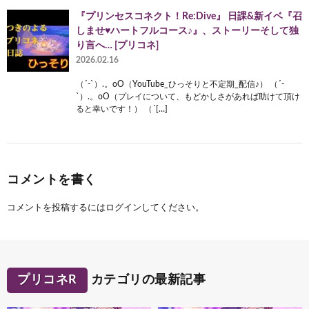
『プリンセスコネクト！Re:Dive』 日課&新イベ『召
しませ♥ハートフルコース♪』、ストーリーそして独
り言へ… [プリコネ]
2026.02.16
（´-`）.。oO（YouTube_ひっそりと不定期_配信♪） （´-
`）.。oO（プレイについて、もどかしさがあれば助けて頂け
ると幸いです！） （´[…]
コメントを書く
コメントを投稿するには
ログイン
してください。
プリコネR
カテゴリの最新記事