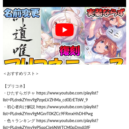
＜おすすめリスト＞
【プリコネ】
・ひたすらガチャ https://www.youtube.com/playlist?
list=PLdrekZYmv9gPzqeLVZHMa_cd0ErETbW_9
・初心者向け解説 https://www.youtube.com/playlist?
list=PLdrekZYmv9gMGnrT0KZCc9FRmxHhDHPwg
・色々ランキング https://www.youtube.com/playlist?
list=PLdrekZYmv9gPSqpCIg6NWTCM0pDmdi3fF