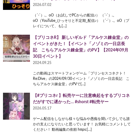
2026.07.02
（´-`）.。oO（お試しでPCからの配信♪） （´-`）.。
oO（YouTube_ひっそりと不定期_配信♪） （´-`）.。oO（プ
レイについて、も[…]
【プリコネR】 新しいギルド「アルケス錬金堂」の
イベントがきた！【イベント「ノゾミの一日店長
記 こちらアルケス錬金堂」のPV】【2024年09月
30日イベント】
2024.09.25
この動画はスマートフォンゲーム「プリンセスコネクト！
Re:Dive」の2024/09/30イベント「ノゾミの一日店長記 こ
ちらアルケス錬金堂」のPVで[…]
【#プリコネr 】転売ヤーに注意喚起をするプリコネ
だがすでに遅かった… #shorst #転売ヤー
2026.05.17
ゲーム配信をしながら様々な悩みや愚痴を聞いて少しでも誰
かの支えになりたいと思っています！ お気軽にコメントして
ください！ 動画編集の依頼 https:[…]