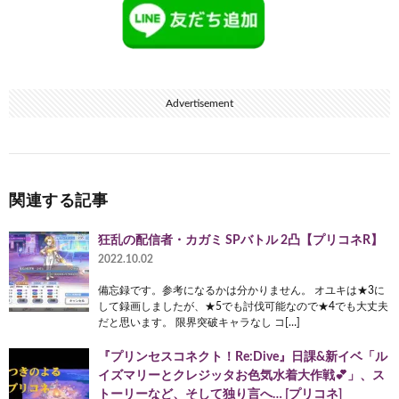
Advertisement
関連する記事
狂乱の配信者・カガミ SPバトル 2凸【プリコネR】
2022.10.02
備忘録です。参考になるかは分かりません。 オユキは★3に
して録画しましたが、★5でも討伐可能なので★4でも大丈夫
だと思います。 限界突破キャラなし コ[…]
『プリンセスコネクト！Re:Dive』日課&新イベ「ル
イズマリーとクレジッタお色気水着大作戦💕」、ス
トーリーなど、そして独り言へ… [プリコネ]