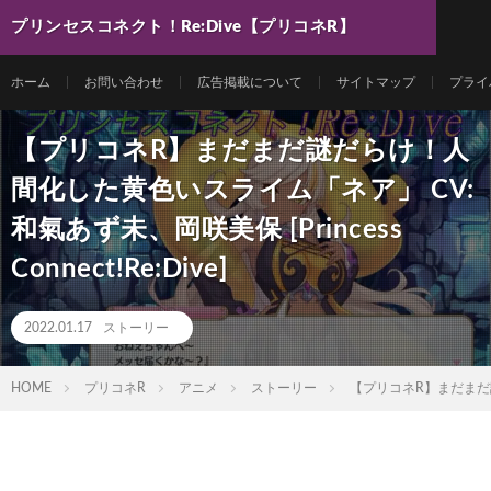
プリンセスコネクト！Re:Dive【プリコネR】
最新動画まとめ
ホーム
お問い合わせ
広告掲載について
サイトマップ
プライ
【プリコネR】まだまだ謎だらけ！人
間化した黄色いスライム「ネア」 CV:
和氣あず未、岡咲美保 [Princess
Connect!Re:Dive]
2022.01.17
ストーリー
HOME
プリコネR
アニメ
ストーリー
【プリコネR】まだまだ謎だら