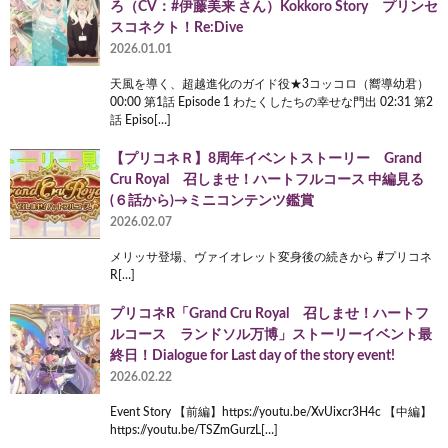
ろ（CV：#伊藤美来 さん）Kokkoro Story プリンセ
スコネクト！Re:Dive
2026.01.01
天風を導く、超越進化のガイド役★3コッコロ（嚮導幼君）
00:00 第1話 Episode 1 わたくしたちの幸せな門出 02:31 第2
話 Episo[…]
【プリコネＲ】8周年イベントストーリー Grand
Cru Royal 召しませ！ハートフルコース 中編見る
(６話から)→ミニコンテンツ鑑賞
2026.02.07
メリッサ登場、ヴァイオレット変身後の続きから #プリコネ
R[…]
プリコネR「Grand Cru Royal 召しませ！ハートフ
ルコース ランドソル万博」ストーリーイベント最
終日！Dialogue for Last day of the story event!
2026.02.22
Event Story 【前編】https://youtu.be/XvUixcr3H4c 【中編】
https://youtu.be/TSZmGurzL[…]