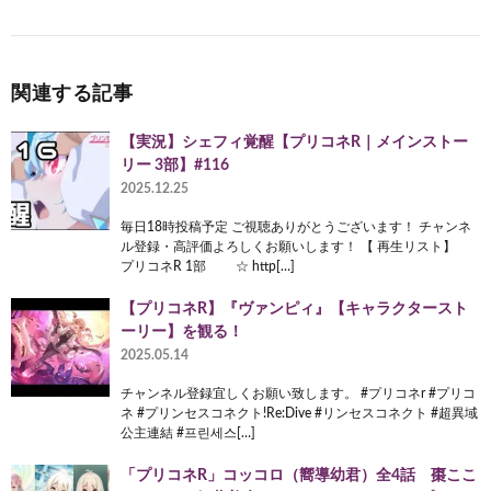
関連する記事
【実況】シェフィ覚醒【プリコネR｜メインストー
リー 3部】#116
2025.12.25
毎日18時投稿予定 ご視聴ありがとうございます！ チャンネ
ル登録・高評価よろしくお願いします！ 【 再生リスト】
プリコネR 1部 ☆ http[…]
【プリコネR】『ヴァンピィ』【キャラクタースト
ーリー】を観る！
2025.05.14
チャンネル登録宜しくお願い致します。 #プリコネr #プリコ
ネ #プリンセスコネクト!Re:Dive #リンセスコネクト #超異域
公主連結 #프린세스[…]
「プリコネR」コッコロ（嚮導幼君）全4話 棗ここ