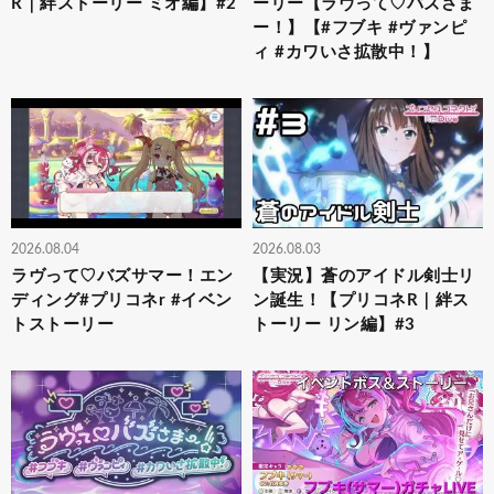
R｜絆ストーリー ミオ編】#2
ーリー【ラヴって♡バズさま
ー！】【#フブキ #ヴァンピ
ィ #カワいさ拡散中！】
2026.08.04
2026.08.03
ラヴって♡バズサマー！エン
【実況】蒼のアイドル剣士リ
ディング#プリコネr #イベン
ン誕生！【プリコネR｜絆ス
トストーリー
トーリー リン編】#3