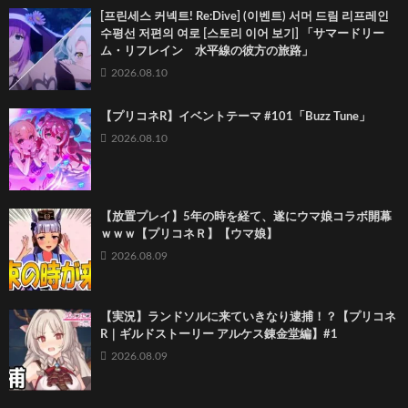
[프린세스 커넥트! Re:Dive] (이벤트) 서머 드림 리프레인
수평선 저편의 여로 [스토리 이어 보기] 「サマードリー
ム・リフレイン 水平線の彼方の旅路」
2026.08.10
【プリコネR】イベントテーマ #101「Buzz Tune」
2026.08.10
【放置プレイ】5年の時を経て、遂にウマ娘コラボ開幕
ｗｗｗ【プリコネＲ】【ウマ娘】
2026.08.09
【実況】ランドソルに来ていきなり逮捕！？【プリコネ
R｜ギルドストーリー アルケス錬金堂編】#1
2026.08.09