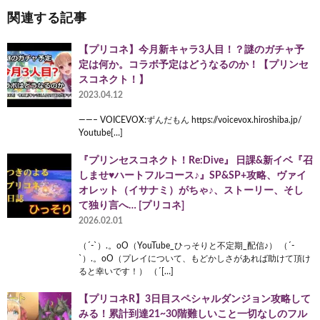
関連する記事
【プリコネ】今月新キャラ3人目！？謎のガチャ予
定は何か。コラボ予定はどうなるのか！【プリンセ
スコネクト！】
2023.04.12
——– VOICEVOX:ずんだもん https://voicevox.hiroshiba.jp/
Youtube[…]
『プリンセスコネクト！Re:Dive』 日課&新イベ『召
しませ♥ハートフルコース♪』SP&SP+攻略、ヴァイ
オレット（イサナミ）がちゃ♪、ストーリー、そし
て独り言へ… [プリコネ]
2026.02.01
（´-`）.。oO（YouTube_ひっそりと不定期_配信♪） （´-
`）.。oO（プレイについて、もどかしさがあれば助けて頂け
ると幸いです！） （´[…]
【プリコネR】3日目スペシャルダンジョン攻略して
みる！累計到達21~30階難しいこと一切なしのフル