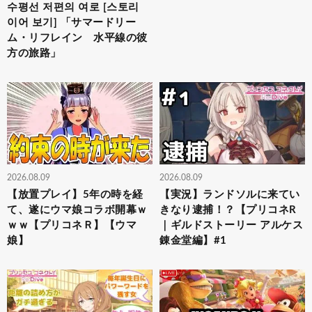
수평선 저편의 여로 [스토리
이어 보기] 「サマードリー
ム・リフレイン 水平線の彼
方の旅路」
2026.08.09
2026.08.09
【放置プレイ】5年の時を経
【実況】ランドソルに来てい
て、遂にウマ娘コラボ開幕ｗ
きなり逮捕！？【プリコネR
ｗｗ【プリコネＲ】【ウマ
｜ギルドストーリー アルケス
娘】
錬金堂編】#1