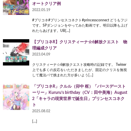
オートクリア例
2022.05.19
#プリコネ#プリンセスコネクト#princessconnect どうもフジ
です。SPダンジョンをやってみた動画です。明日以降も上げ
れたらあげます。UB[…]
【プリコネR】クリスティーナ☆6解放クエスト 物
理編成クリア
2023.04.09
クリスティーナ☆6解放クエスト攻略時の記録です。 Twitter
上でも多くの反応をいただきましたが、固定のクリスを無視
して魔法パで挑まれた方が多いよう[…]
「プリコネR」クルル（卯中 枢）「バースデースト
ーリー」Kururu’s birthday（CV：田中美海）August
2「キャラの現実世界で誕生日」プリンセスコネク
ト
2025.08.02
[…]