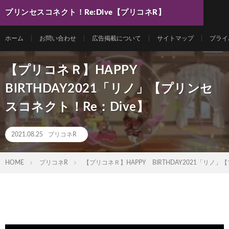
プリンセスコネクト！Re:Dive【プリコネR】
最新動画まとめ
ホーム
お問い合わせ
広告掲載について
サイトマップ
プライ
【プリコネＲ】HAPPY
BIRTHDAY2021「リノ」【プリンセ
スコネクト！Re：Dive】
2021.08.25
プリコネR
HOME
プリコネR
【プリコネＲ】HAPPY BIRTHDAY2021「リノ」