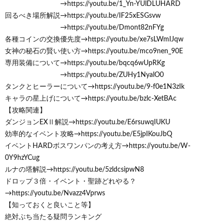
→https://youtu.be/1_Yn-YUlDLUHARD
回るべき場所解説→https://youtu.be/IF25xESGsvw
→https://youtu.be/Dmont82nFYg
各種コインの交換優先度→https://youtu.be/xe7sLWmIJqw
女神の秘石の賢い使い方→https://youtu.be/mco9nen_90E
専用装備について→https://youtu.be/bqcq6wUpRKg
→https://youtu.be/ZUHy1NyalO0
タンクとヒーラーについて→https://youtu.be/9-f0e1N3zIk
キャラの星上げについて→https://youtu.be/bzlc-XetBAc
【攻略関連】
ダンジョンEXⅡ解説→https://youtu.be/E6rsuwqIUKU
効率的なイベント攻略→https://youtu.be/E5jpIKouJbQ
イベントHARDボスワンパンの考え方→https://youtu.be/W-
0Y9hzYCug
ルナの塔解説→https://youtu.be/5zldcsipwN8
ドロップ３倍・イベント・聖跡どれやる？
→https://youtu.be/Nvazz4Vprws
【知っておくと良いこと等】
絶対ぶち当たる疑問ランキング