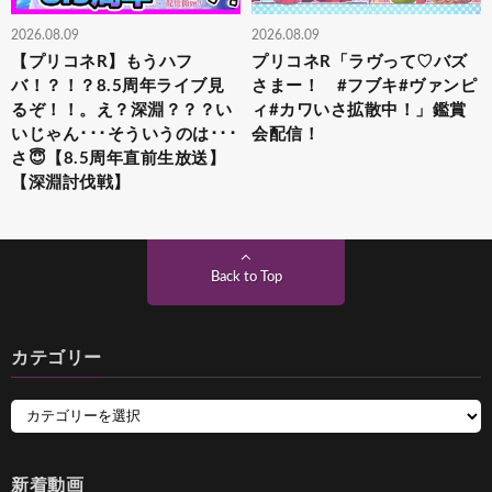
2026.08.09
2026.08.09
【プリコネR】もうハフ
プリコネR「ラヴって♡バズ
バ！？！？8.5周年ライブ見
さまー！ #フブキ#ヴァンピ
るぞ！！。え？深淵？？？い
ィ#カワいさ拡散中！」鑑賞
いじゃん･･･そういうのは･･･
会配信！
さ😇【8.5周年直前生放送】
【深淵討伐戦】
Back to Top
カテゴリー
新着動画