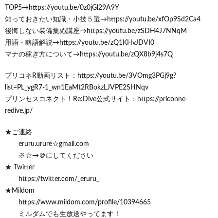
TOP5→https://youtu.be/0z0jGl29A9Y
知っておきたい知識・小技５選→https://youtu.be/xfOp9Sd2Ca4
後悔しない装備集め講座→https://youtu.be/zSDH4J7NNqM
用語・略語解説→https://youtu.be/zQ1KHvJDVI0
マナの稼ぎ方について→https://youtu.be/zQX8b9j4s7Q
プリコネR動画リスト：https://youtu.be/3VOmg3PGj9g?
list=PL_ygR7-1_wn1EaMt2RBokzLJVPE2SHNqv
プリンセスコネクト！Re:Dive公式サイト：https://priconne-
redive.jp/
★ご連絡
eruru.urure☆gmail.com
※☆→＠にしてください
★ Twitter
https://twitter.com/_eruru_
★Mildom
https://www.mildom.com/profile/10394665
ミルダムでも生放送やってます！