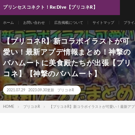
プリンセスコネクト！Re:Dive【プリコネR】
最新動画まとめ
ホーム
お問い合わせ
広告掲載について
サイトマップ
プライ
【プリコネR】新コラボイラストが可
愛い！最新アプデ情報まとめ！神撃の
バハムートに美食殿たちが出張【プリ
コネ】【神撃のバハムート】
2021.07.29
2023.09.30更新
プリコネR
HOME
プリコネR
【プリコネR】新コラボイラストが可愛い！最新ア