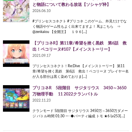
と物語について教わる放送【ソシャゲ枠】
2026.06.10
#プリンセスコネクト #プリコネ このゲーム、外見だけでな
く物語やゲーム性もよく出来てますよ！ Xはこちら ⇒
@zenkaiou 【全開王】 １９６[…]
【プリコネR】第11章/希望を挫く黒鉄 第6話 救
出！ペコリーヌ#107【メインストーリー】
2021.09.17
プリンセスコネクト！Re:Dive 【メインストーリー】 第11
章/希望を挫く黒鉄 第6話 救出！ペコリーヌ プレイヤー名
が入る部分は黒く染めておりま[…]
プリコネR 5段階目 サジタリウス 3450～3650
万物理手動 11 2022クランバトル
2022.11.23
クランモード 5段階目 サジタリウス 3450万～3650万ダメー
ジ バトル時間 01:30 —- ◆パーティ編成 トモ ★6 Lv253[…]