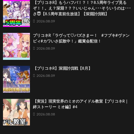
【プリコネR】もうハフバ！？！？8.5周年ライブ見る
ぞ！！。え？深淵？？？いいじゃん･･･そういうのは･･･
さ😇【8.5周年直前生放送】【深淵討伐戦】
2026.08.09
プリコネR「ラヴって♡バズさまー！ #フブキ#ヴァン
ピィ#カワいさ拡散中！」鑑賞会配信！
2026.08.09
【プリコネR】深淵討伐戦【8月】
2026.08.09
【実況】現実世界のミオのアイドル教室【プリコネR｜
絆ストーリー ミオ編】#4
2026.08.08