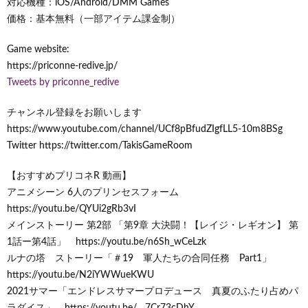
対応機種：iOS/Android/DMM Games
価格：基本無料（一部アイテム課金制）
Game website:
https://priconne-redive.jp/
Tweets by priconne_redive
チャンネル登録をお願いします
https://www.youtube.com/channel/UCf8pBfudZIgfLL5-10m8BSg
Twitter https://twitter.com/TakisGameRoom
【おすすめプリコネR 動画】
アニメシーン 6人のプリンセスフォーム
https://youtu.be/QYUi2gRb3vI
メインストーリー 第2部 「第9章 大決闘！【レイジ・レギオン】 第
1話ー第4話」 https://youtu.be/n6Sh_wCeLzk
ルナの塔 ストーリー「＃19 軍人たちの合同任務 Part1」
https://youtu.be/N2iYWWueKWU
2021サマー「エンドレスサマープロデュース 真夏のふたり占めパ
ラダイス」 https://youtu.be/__7Cr73cDhY