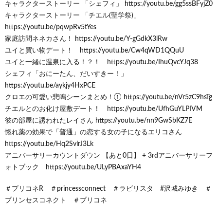
キャラクターストーリー 「シェフィ」 https://youtu.be/gg5ssBFyjZ0
キャラクターストーリー 「チエル(聖学祭)」
https://youtu.be/pqwpRv5tYes
家庭訪問ネネカさん！ https://youtu.be/Y-gGdkX3lRw
ユイと買い物デート！ https://youtu.be/Cw4qWD1QQuU
ユイと一緒に温泉に入る！？！ https://youtu.be/IhuQvcYJq38
シェフィ「おにーたん、だいすきー！」
https://youtu.be/aykjy4HxPCE
クロエの可愛い悲鳴シーンまとめ！① https://youtu.be/nVr5zC9hsTg
チエルとのお化け屋敷デート！ https://youtu.be/UfhGuYLPIVM
彼の部屋に誘われたレイさん https://youtu.be/nn9GwSbKZ7E
惚れ薬の効果で「普通」の恋する女の子になるエリコさん
https://youtu.be/Hq2SvlrJ3Lk
アニバーサリーカウントダウン 【あと0日】 + 3rdアニバーサリーフ
ォトブック https://youtu.be/ULyPBAxaYH4
＃プリコネR ＃princessconnect ＃ラビリスタ #沢城みゆき ＃
プリンセスコネクト ＃プリコネ