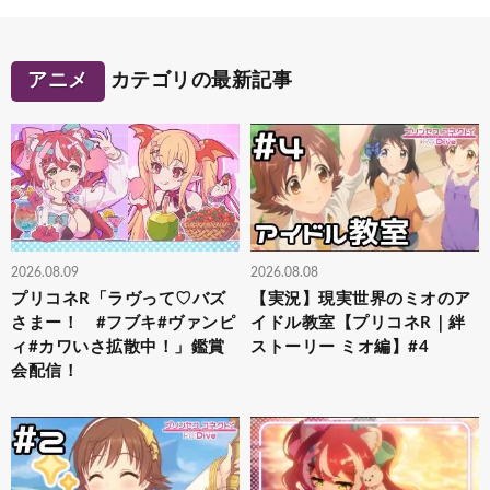
アニメ
カテゴリの最新記事
2026.08.09
2026.08.08
プリコネR「ラヴって♡バズ
【実況】現実世界のミオのア
さまー！ #フブキ#ヴァンピ
イドル教室【プリコネR｜絆
ィ#カワいさ拡散中！」鑑賞
ストーリー ミオ編】#4
会配信！