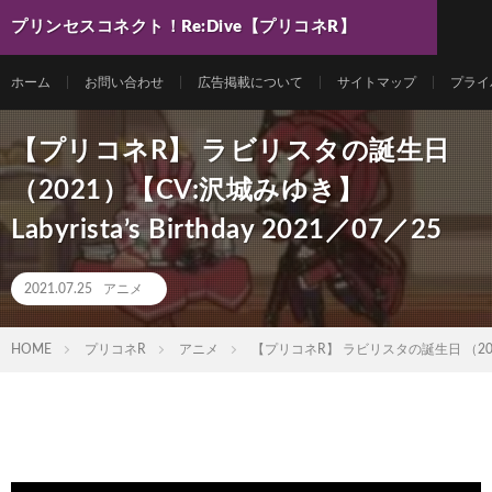
プリンセスコネクト！Re:Dive【プリコネR】
最新動画まとめ
ホーム
お問い合わせ
広告掲載について
サイトマップ
プライ
【プリコネR】 ラビリスタの誕生日
（2021）【CV:沢城みゆき】
Labyrista’s Birthday 2021／07／25
2021.07.25
アニメ
HOME
プリコネR
アニメ
【プリコネR】 ラビリスタの誕生日 （2021）【C