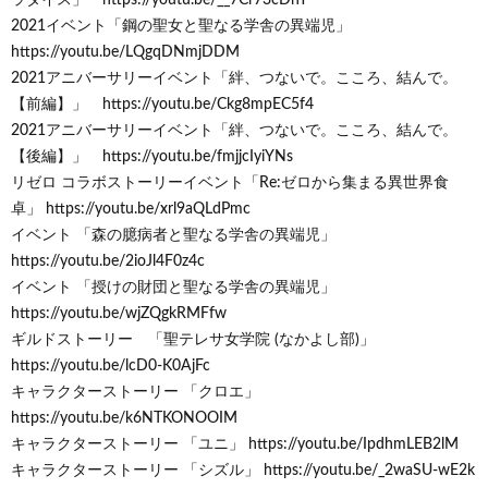
2021イベント「鋼の聖女と聖なる学舎の異端児」
https://youtu.be/LQgqDNmjDDM
2021アニバーサリーイベント「絆、つないで。こころ、結んで。
【前編】」 https://youtu.be/Ckg8mpEC5f4
2021アニバーサリーイベント「絆、つないで。こころ、結んで。
【後編】」 https://youtu.be/fmjjcIyiYNs
リゼロ コラボストーリーイベント「Re:ゼロから集まる異世界食
卓」 https://youtu.be/xrl9aQLdPmc
イベント 「森の臆病者と聖なる学舎の異端児」
https://youtu.be/2ioJl4F0z4c
イベント 「授けの財団と聖なる学舎の異端児」
https://youtu.be/wjZQgkRMFfw
ギルドストーリー 「聖テレサ女学院 (なかよし部)」
https://youtu.be/lcD0-K0AjFc
キャラクターストーリー 「クロエ」
https://youtu.be/k6NTKONOOIM
キャラクターストーリー 「ユニ」 https://youtu.be/IpdhmLEB2lM
キャラクターストーリー 「シズル」 https://youtu.be/_2waSU-wE2k