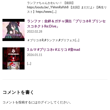
ランファちゃんかわいい！ 【前回】
https://youtu.be/_YVmmRaYsh8 【次回】まだだよ♪ 【再生リ
スト】https://www.[…]
ランファ：全絆＆ガチャ演出「プリコネR プリンセ
スコネクトRe:Dive」
2022.02.28
＃プリコネR,#ランファ,#プリフェス[…]
3 ルマ #プリコネr #エリコ #音mad
2026.01.11
[…]
コメントを書く
コメントを投稿するには
ログイン
してください。