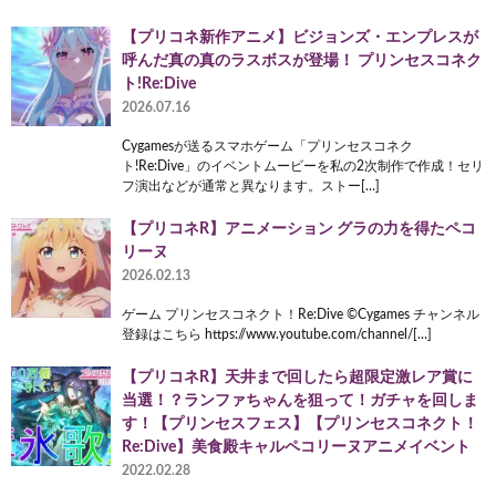
【プリコネ新作アニメ】ビジョンズ・エンプレスが
呼んだ真の真のラスボスが登場！ プリンセスコネク
ト!Re:Dive
2026.07.16
Cygamesが送るスマホゲーム「プリンセスコネク
ト!Re:Dive」のイベントムービーを私の2次制作で作成！セリ
フ演出などが通常と異なります。ストー[…]
【プリコネR】アニメーション グラの力を得たペコ
リーヌ
2026.02.13
ゲーム プリンセスコネクト！Re:Dive ©Cygames チャンネル
登録はこちら https://www.youtube.com/channel/[…]
【プリコネR】天井まで回したら超限定激レア賞に
当選！？ランファちゃんを狙って！ガチャを回しま
す！【プリンセスフェス】【プリンセスコネクト！
Re:Dive】美食殿キャルペコリーヌアニメイベント
2022.02.28