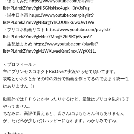
・使ってみた https://www.youtube.com/playlist?
list=PLdrekZYmv9gNI5GNsNsc4upkH0rVJsFug
・誕生日企画 https://www.youtube.com/playlist?
list=PLdrekZYmv9gNBxrgfYhCUUhkKuwoJw1We
・プリコネ動画リスト https://www.youtube.com/playlist?
list=PLdrekZYmv9gM4nr7Mbqj52KtSKQ6Npe6Z
・生配信まとめ https://www.youtube.com/playlist?
list=PLdrekZYmv9gM1WXuvaeKemSmxuWgXX11J
＜プロフィール＞
主にプリンセスコネクトRe:Diveの実況やらせて頂いてます。
攻略とかネタとかその時の気分で動画を作ってるのであまり統一性
はありません（）
動画外ではＦＰＳとかやったりするけど、最近はプリコネ以外ほぼ
やってません。
ちなみに、高評価貰えると、皆さんにはもちろん何もありません
が、ただ私が少しだけハッピーになれます。わかりみですね。
＜Twitter＞