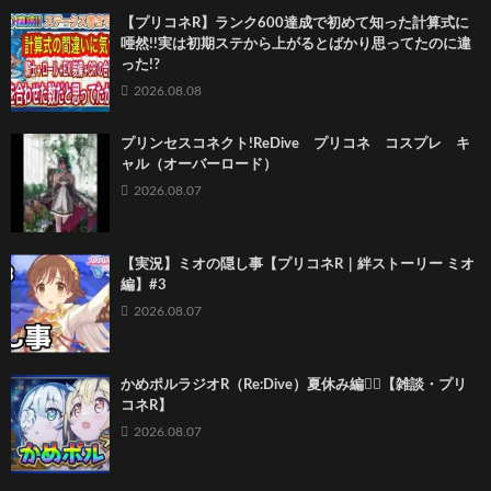
【プリコネR】ランク600達成で初めて知った計算式に
唖然!!実は初期ステから上がるとばかり思ってたのに違
った!?
2026.08.08
プリンセスコネクト!ReDive プリコネ コスプレ キ
ャル（オーバーロード）
2026.08.07
【実況】ミオの隠し事【プリコネR｜絆ストーリー ミオ
編】#3
2026.08.07
かめポルラジオR（Re:Dive）⁠夏休み編🏄‍♀️【雑談・プリ
コネR】
2026.08.07