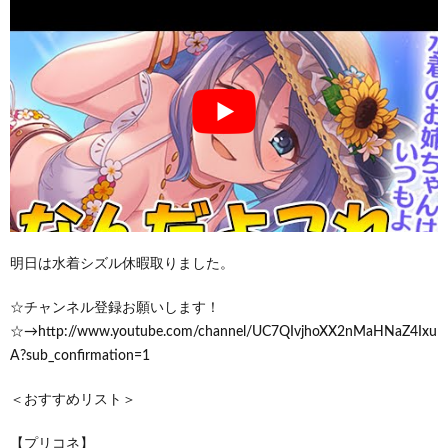
明日は水着シズル休暇取りました。
☆チャンネル登録お願いします！
☆→http://www.youtube.com/channel/UC7QIvjhoXX2nMaHNaZ4Ixu
A?sub_confirmation=1
＜おすすめリスト＞
【プリコネ】