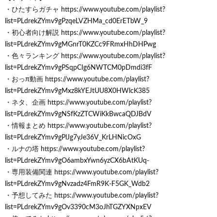
・ひたすらガチャ https://www.youtube.com/playlist?
list=PLdrekZYmv9gPzqeLVZHMa_cd0ErETbW_9
・初心者向け解説 https://www.youtube.com/playlist?
list=PLdrekZYmv9gMGnrT0KZCc9FRmxHhDHPwg
・色々ランキング https://www.youtube.com/playlist?
list=PLdrekZYmv9gPSqpCIg6NWTCM0pDmdi3fF
・おっπ動画 https://www.youtube.com/playlist?
list=PLdrekZYmv9gMxz8kYEJtUU8X0HWlcK385
・ネタ、企画 https://www.youtube.com/playlist?
list=PLdrekZYmv9gNSfKzZTCWiKkBwcaQDJBdV
・情報まとめ https://www.youtube.com/playlist?
list=PLdrekZYmv9gPlJg7yJe36V_KrLHNicOxG
・ルナの塔 https://www.youtube.com/playlist?
list=PLdrekZYmv9gO6ambxYwn6yzCX6bAtKUq-
・専用装備関連 https://www.youtube.com/playlist?
list=PLdrekZYmv9gNvzadz4FmR9K-F5GK_Wdb2
・予想してみた https://www.youtube.com/playlist?
list=PLdrekZYmv9gOv3390cM3oJhTGZYXNpxEV