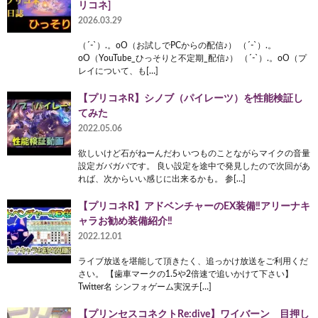
リコネ]
2026.03.29
（´-`）.。oO（お試しでPCからの配信♪） （´-`）.。
oO（YouTube_ひっそりと不定期_配信♪） （´-`）.。oO（プ
レイについて、も[…]
【プリコネR】シノブ（パイレーツ）を性能検証し
てみた
2022.05.06
欲しいけど石がねーんだわ いつものことながらマイクの音量
設定ガバガバです。 良い設定を途中で発見したので次回があ
れば、次からいい感じに出来るかも。 参[…]
【プリコネR】アドベンチャーのEX装備‼アリーナキ
ャラお勧め装備紹介‼
2022.12.01
ライブ放送を堪能して頂きたく、追っかけ放送をご利用くだ
さい。 【歯車マークの1.5や2倍速で追いかけて下さい】
Twitter名 シンフォゲーム実況チ[…]
【プリンセスコネクトRe:dive】ワイバーン 目押し