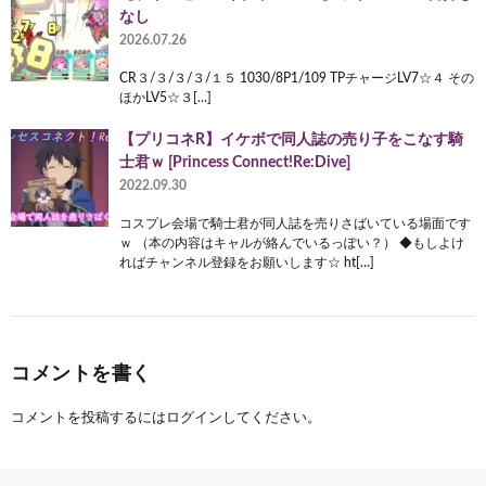
なし
2026.07.26
CR３/３/３/３/１５ 1030/8P1/109 TPチャージLV7☆４ その
ほかLV5☆３[…]
【プリコネR】イケボで同人誌の売り子をこなす騎
士君ｗ [Princess Connect!Re:Dive]
2022.09.30
コスプレ会場で騎士君が同人誌を売りさばいている場面です
ｗ （本の内容はキャルが絡んでいるっぽい？） ◆もしよけ
ればチャンネル登録をお願いします☆ ht[…]
コメントを書く
コメントを投稿するには
ログイン
してください。