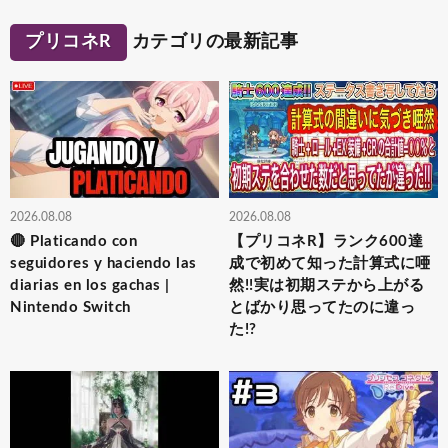
プリコネR
カテゴリの最新記事
2026.08.08
2026.08.08
🔴 Platicando con
【プリコネR】ランク600達
seguidores y haciendo las
成で初めて知った計算式に唖
diarias en los gachas |
然!!実は初期ステから上がる
Nintendo Switch
とばかり思ってたのに違っ
た!?