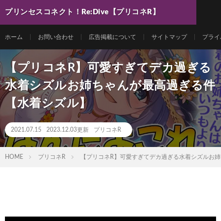
プリンセスコネクト！Re:Dive【プリコネR】
最新動画まとめ
ホーム
お問い合わせ
広告掲載について
サイトマップ
プライ
【プリコネR】可愛すぎてデカ過ぎる
水着シズルお姉ちゃんが最高過ぎる件
【水着シズル】
2021.07.15
2023.12.03更新
プリコネR
HOME
プリコネR
【プリコネR】可愛すぎてデカ過ぎる水着シズルお