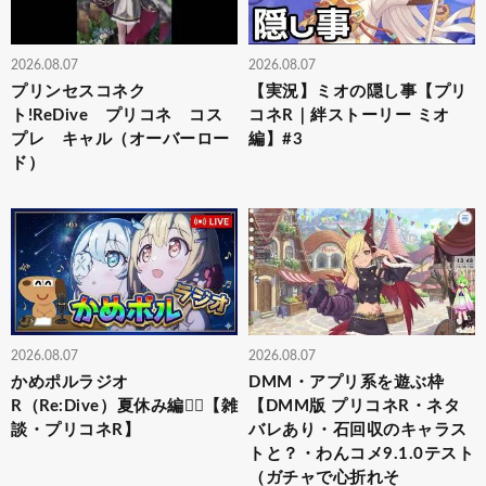
2026.08.07
2026.08.07
プリンセスコネク
【実況】ミオの隠し事【プリ
ト!ReDive プリコネ コス
コネR｜絆ストーリー ミオ
プレ キャル（オーバーロー
編】#3
ド）
2026.08.07
2026.08.07
かめポルラジオ
DMM・アプリ系を遊ぶ枠
R（Re:Dive）⁠夏休み編🏄‍♀️【雑
【DMM版 プリコネR・ネタ
談・プリコネR】
バレあり・石回収のキャラス
トと？・わんコメ9.1.0テスト
（ガチャで心折れそ