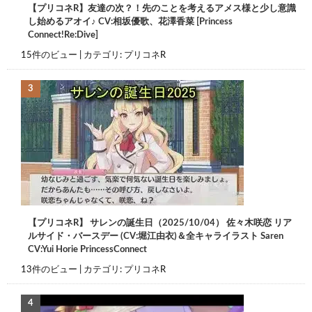
【プリコネR】友達の次？！先のことを考えるアメス様と少し意識
し始めるアオイ♪ CV:相坂優歌、花澤香菜 [Princess
Connect!Re:Dive]
15件のビュー
|
カテゴリ:
プリコネR
【プリコネR】 サレンの誕生日（2025/10/04） 佐々木咲恋 リア
ルサイド・バースデー (CV:堀江由衣)＆全キャライラスト Saren
CV:Yui Horie PrincessConnect
13件のビュー
|
カテゴリ:
プリコネR