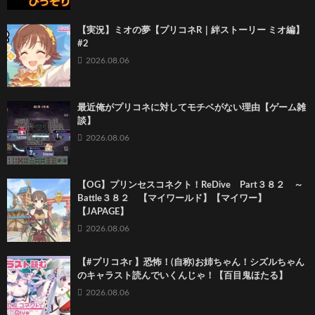
【実況】ミオの夢【プリコネR｜絆ストーリー ミオ編】
#2
2026.08.06
最近俺がプリコネに対してモチベがない理由【ゲーム雑
談】
2026.08.06
【OG】プリンセスコネクト！ReDive Part３８２ ～
Battle３８２ 【マイワールド】【マイワー】
【JAPAGE】
2026.08.06
【#プリコネr 】恐怖！(自称)お姉ちゃん！シズルちゃん
のキャラスト読んでいくんじゃ！【百目鬼ほたる】
2026.08.06