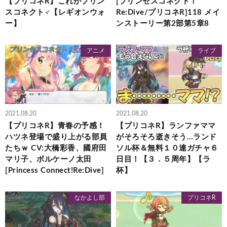
【プリコネR】これがプリン
[プリンセスコネクト！
スコネクト♂【レギオンウォ
Re:Dive/プリコネR]118 メイ
ー】
ンストーリー第2部第5章8
アニメ
ライブ
2021.08.20
2021.08.20
【プリコネR】青春の予感！
【プリコネR】ランファママ
ハツネ登場で盛り上がる部員
がそろそろ逝きそう…ランド
たちｗ CV:大橋彩香、國府田
ソル杯＆無料１０連ガチャ６
マリ子、ボルケーノ太田
日目！【３．５周年】【ラ
[Princess Connect!Re:Dive]
杯】
なかよし部
プリコネR