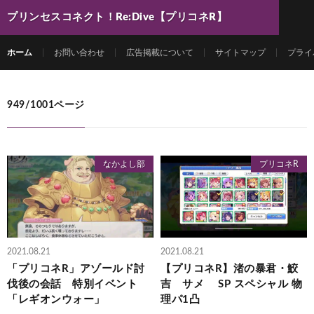
プリンセスコネクト！Re:Dive【プリコネR】
最新動画まとめ
ホーム
お問い合わせ
広告掲載について
サイトマップ
プライ
949/1001ページ
なかよし部
プリコネR
2021.08.21
2021.08.21
「プリコネR」アゾールド討
【プリコネR】渚の暴君・鮫
伐後の会話 特別イベント
吉 サメ SP スペシャル 物
「レギオンウォー」
理パ1凸