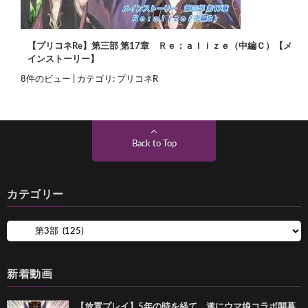
【プリコネRe】第三部 第17章 Ｒｅ：ａｌｉｚｅ（中編Ｃ）【メ
インストーリー】
8件のビュー
|
カテゴリ:
プリコネR
Back to Top
カテゴリー
新着動画
【放置プレイ】5年の時を経て、遂にウマ娘コラボ開幕