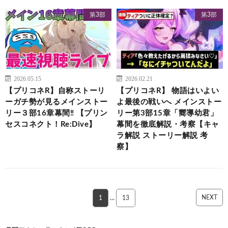
第3部
第3部
2026.05.15
2026.02.21
【プリコネR】自称ストーリ
【プリコネR】 物語はいよい
ーガチ勢が見るメインストー
よ最後の戦いへ メインストー
リー３部16章幕間‼ 【プリン
リー第3部15章「嚮導幼君」
セスコネクト！Re:Dive】
幕間を徹底解説・考察【キャ
ラ解説 ストーリー解説 考
察】
NEXT
1
…
13