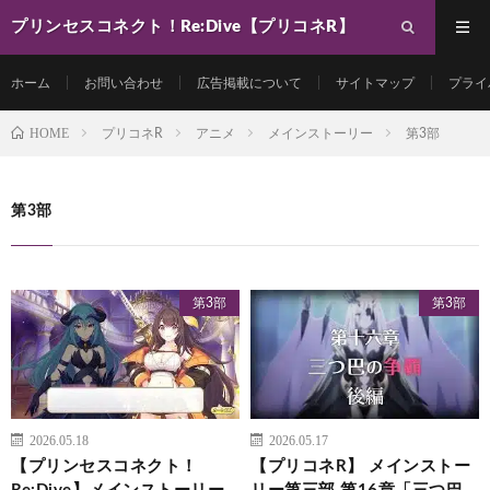
プリンセスコネクト！Re:Dive【プリコネR】
最新動画まとめ
ホーム
お問い合わせ
広告掲載について
サイトマップ
プライ
HOME
プリコネR
アニメ
メインストーリー
第3部
第3部
第3部
第3部
2026.05.18
2026.05.17
【プリンセスコネクト！
【プリコネR】 メインストー