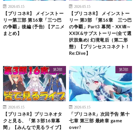
2026.05.15
2026.05.15
【プリコネR】 メインストー
【プリコネR】 メインストー
リー第三部 第16章「三つ巴
リー 第3部 「第16章 三つ巴
の争覇」後編 (予告) 【アニメ
の争覇」Part3 幕間・XXⅧ～
まとめ】
XXⅨ&サブストーリー(全て選
択肢集め) 幻境竜后（第二形
態）【プリンセスコネクト！
Re:Dive】
第3部
第3部
2026.05.15
2026.05.15
【プリコネR】プリコネオタ
「プリコネR」次回予告 第十
クと見る、「第３部16章幕
七章 第三部 最終章 game
間」【みんなで見るライブ】
over?