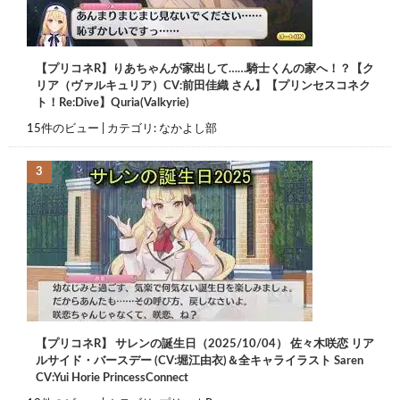
【プリコネR】りあちゃんが家出して……騎士くんの家へ！？【ク
リア（ヴァルキュリア）CV:前田佳織 さん】【プリンセスコネク
ト！Re:Dive】Quria(Valkyrie)
15件のビュー
|
カテゴリ:
なかよし部
【プリコネR】 サレンの誕生日（2025/10/04） 佐々木咲恋 リア
ルサイド・バースデー (CV:堀江由衣)＆全キャライラスト Saren
CV:Yui Horie PrincessConnect