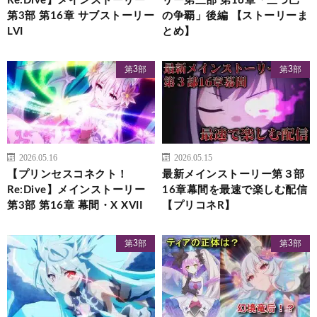
Re:Dive】メインストーリー
リー第三部 第16章「三つ巴
第3部 第16章 サブストーリー
の争覇」後編 【ストーリーま
LVI
とめ】
第3部
第3部
2026.05.16
2026.05.15
【プリンセスコネクト！
最新メインストーリー第３部
Re:Dive】メインストーリー
16章幕間を最速で楽しむ配信
第3部 第16章 幕間・X XVII
【プリコネR】
第3部
第3部