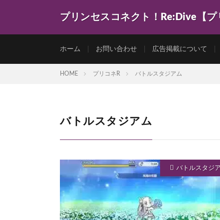
プリンセスコネクト！Re:Dive【
ゲーム動画を色々まとめてみました。
ホーム
お問い合わせ
広告掲載について
HOME
プリコネR
バトルスタジアム
バトルスタジアム
バトルスタジ