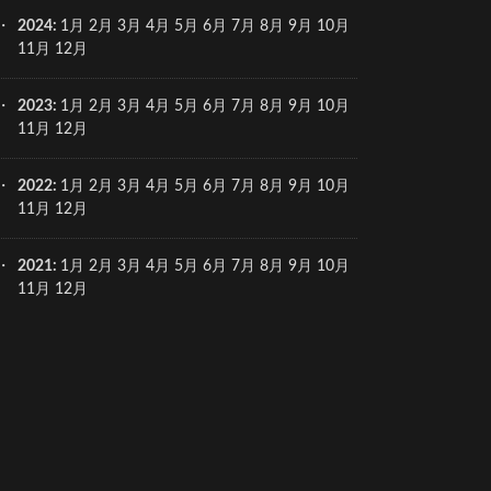
2024
:
1月
2月
3月
4月
5月
6月
7月
8月
9月
10月
11月
12月
2023
:
1月
2月
3月
4月
5月
6月
7月
8月
9月
10月
11月
12月
2022
:
1月
2月
3月
4月
5月
6月
7月
8月
9月
10月
11月
12月
2021
:
1月
2月
3月
4月
5月
6月
7月
8月
9月
10月
11月
12月