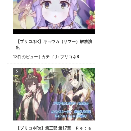
【プリコネR】キョウカ（サマー）解放演
出
13件のビュー
|
カテゴリ:
プリコネR
【プリコネRe】第三部 第17章 Ｒｅ：ａ