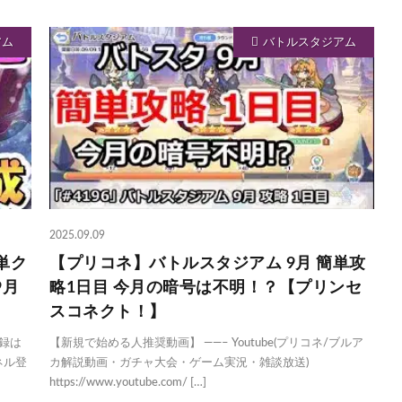
アム
バトルスタジアム
2025.09.09
単ク
【プリコネ】バトルスタジアム 9月 簡単攻
9月
略1日目 今月の暗号は不明！？【プリンセ
スコネクト！】
登録は
【新規で始める人推奨動画】 ——– Youtube(プリコネ/ブルア
ンネル登
カ解説動画・ガチャ大会・ゲーム実況・雑談放送)
https://www.youtube.com/ […]