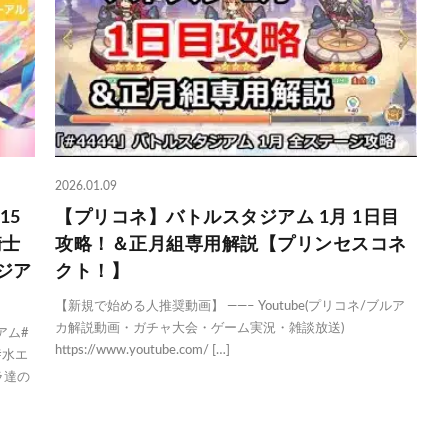
2026.01.09
15
【プリコネ】バトルスタジアム 1月 1日目
騎士
攻略！＆正月組専用解説【プリンセスコネ
タジア
クト！】
【新規で始める人推奨動画】 ——– Youtube(プリコネ/ブルア
カ解説動画・ガチャ大会・ゲーム実況・雑談放送)
アム#
https://www.youtube.com/ […]
#水エ
ラ達の