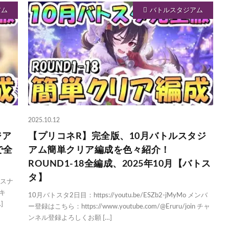
アム
バトルスタジアム
2025.10.12
ジア
【プリコネR】完全版、10月バトルスタジ
で全
アム簡単クリア編成を色々紹介！
ROUND1-18全編成、2025年10月【バトス
タ】
ンセスナ
スキ
10月バトスタ2日目：https://youtu.be/ESZb2-jMyMo メンバ
]
ー登録はこちら：https://www.youtube.com/@Eruru/join チャ
ンネル登録よろしくお願 […]