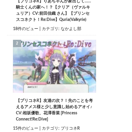
【プリコネR】りあちゃんが家出して……
騎士くんの家へ！？【クリア（ヴァルキ
ュリア）CV:前田佳織 さん】【プリンセ
スコネクト！Re:Dive】Quria(Valkyrie)
18件のビュー
|
カテゴリ:
なかよし部
【プリコネR】友達の次？！先のことを考
えるアメス様と少し意識し始めるアオイ♪
CV:相坂優歌、花澤香菜 [Princess
Connect!Re:Dive]
15件のビュー
|
カテゴリ:
プリコネR